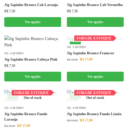
Jig Sapinho Branco Cab Laranja
Jig Sapinho Branco Cab Vermelha
R$
7,50
R$
7,50
Ver opções
Ver opções
Out of stock
FORA DE ESTOQUE
FORA DE ESTOQUE
-10%
JIG SAPINHO
Jig Sapinho Branco Frutacor
JIG SAPINHO
Jig Sapinho Branco Cabeça Pink
R$
17,90
R$
19,90
R$
7,50
Ver opções
Ver opções
FORA DE ESTOQUE
FORA DE ESTOQUE
FORA DE ESTOQUE
FORA DE ESTOQUE
-10%
-10%
Out of stock
Out of stock
JIG SAPINHO
JIG SAPINHO
Jig Sapinho Branco Fundo
Jig Sapinho Branco Fundo Limão
Laranja
R$
17,90
R$
19,90
R$
17,90
R$
19,90