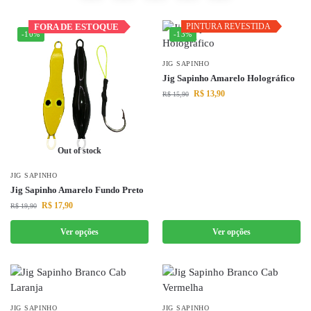
FORA DE ESTOQUE
FORA DE ESTOQUE
PINTURA REVESTIDA
PINTURA REVESTIDA
-10%
-13%
JIG SAPINHO
Jig Sapinho Amarelo Holográfico
R$
13,90
R$
15,90
Out of stock
JIG SAPINHO
Jig Sapinho Amarelo Fundo Preto
R$
17,90
R$
19,90
Ver opções
Ver opções
JIG SAPINHO
JIG SAPINHO