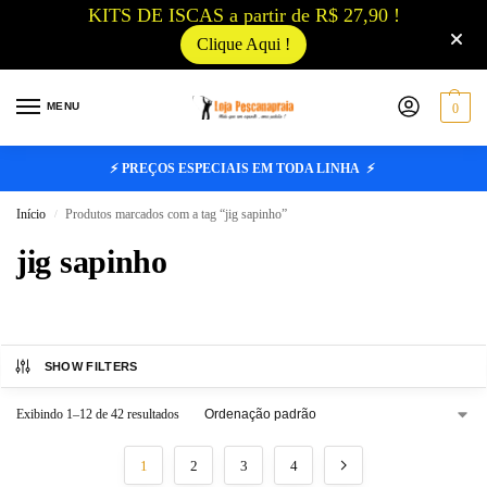
KITS DE ISCAS a partir de R$ 27,90 !
Clique Aqui !
MENU
0
⚡ PREÇOS ESPECIAIS EM TODA LINHA ⚡
Início
Produtos marcados com a tag “jig sapinho”
/
jig sapinho
SHOW FILTERS
Exibindo 1–12 de 42 resultados
1
2
3
4