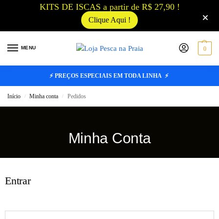
KITS DE ISCAS a partir de R$ 27,90 !
Clique Aqui !
MENU
0
⚡ PREÇOS ESPECIAIS EM TODA LINHA ⚡
Início
Minha conta
Pedidos
/
/
Minha Conta
Entrar