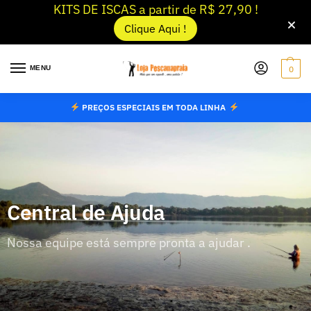
KITS DE ISCAS a partir de R$ 27,90 !
Clique Aqui !
MENU
0
PREÇOS ESPECIAIS EM TODA LINHA
Central de Ajuda
Nossa equipe está sempre pronta a ajudar .