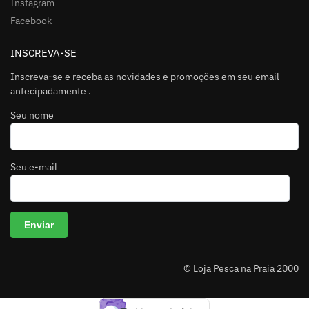
Instagram
Facebook
INSCREVA-SE
Inscreva-se e receba as novidades e promoções em seu email
antecipadamente .
Seu nome
Seu e-mail
A
© Loja Pesca na Praia 2000
l
t
e