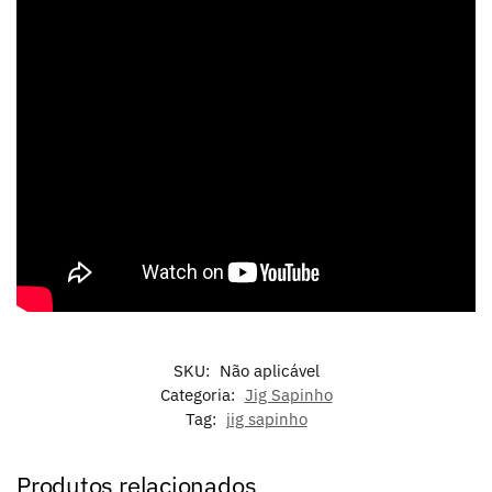
SKU:
Não aplicável
Categoria:
Jig Sapinho
Tag:
jig sapinho
Produtos relacionados