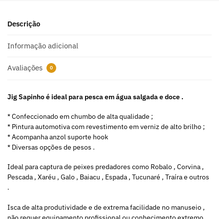
r
n
a
Descrição
t
i
Informação adicional
v
e
Avaliações
0
:
Jig Sapinho é ideal para pesca em água salgada e doce .
* Confeccionado em chumbo de alta qualidade ;
* Pintura automotiva com revestimento em verniz de alto brilho ;
* Acompanha anzol suporte hook
* Diversas opções de pesos .
Ideal para captura de peixes predadores como Robalo , Corvina ,
Pescada , Xaréu , Galo , Baiacu , Espada , Tucunaré , Traíra e outros
.
Isca de alta produtividade e de extrema facilidade no manuseio ,
não requer equipamento profissional ou conhecimento extremo