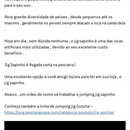
para o seu uso .
Atrai grande diversidade de peixes , desde pequenos até os
maiores , geralmente os peixes sempre atacam a isca na caida dela
.
Hoje em dia , sem dúvida nenhuma , o jig sapinho é uma das iscas
artificiais mais utilizadas , devido ao seu exceletne custo
benefício .
Jig Sapinho é fisgada certa na pescaria !
Uma excelente opção a você amigo lojista para ter em sua loja , o
jig sapinho .
Abaixo , um vídeo de como se trabalhar o jumping jig sapinho.
Conheça também a linha de jumping jig Gotcha –
https://loja.pescanapraia.com/categoria-produto/jig-gotcha/