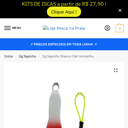
KITS DE ISCAS a partir de R$ 27,90 !
Clique Aqui !
MENU
0
⚡ PREÇOS ESPECIAIS EM TODA LINHA ⚡
Início
Jig Sapinho
Jig Sapinho Branco Cab Vermelha
/
/