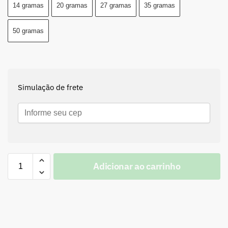
14 gramas
20 gramas
27 gramas
35 gramas
50 gramas
Simulação de frete
Adicionar ao carrinho
A
l
t
e