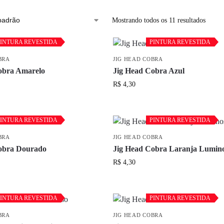
Mostrando todos os 11 resultados
INTURA REVESTIDA
INTURA REVESTIDA
PINTURA REVESTIDA
PINTURA REVESTIDA
BRA
JIG HEAD COBRA
obra Amarelo
Jig Head Cobra Azul
R$
4,30
INTURA REVESTIDA
INTURA REVESTIDA
PINTURA REVESTIDA
PINTURA REVESTIDA
BRA
JIG HEAD COBRA
obra Dourado
Jig Head Cobra Laranja Lumin
R$
4,30
INTURA REVESTIDA
INTURA REVESTIDA
PINTURA REVESTIDA
PINTURA REVESTIDA
BRA
JIG HEAD COBRA