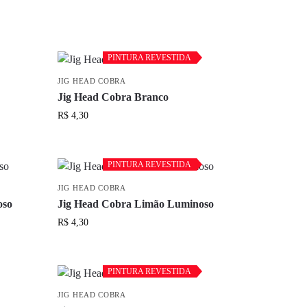
PINTURA REVESTIDA
PINTURA REVESTIDA
JIG HEAD COBRA
Jig Head Cobra Branco
R$
4,30
PINTURA REVESTIDA
PINTURA REVESTIDA
JIG HEAD COBRA
oso
Jig Head Cobra Limão Luminoso
R$
4,30
PINTURA REVESTIDA
PINTURA REVESTIDA
JIG HEAD COBRA