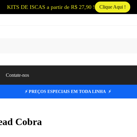
KITS DE ISCAS a partir de R$ 27,90 !
Clique Aqui !
Pesqui
Contate-nos
⚡ PREÇOS ESPECIAIS EM TODA LINHA ⚡
ead Cobra