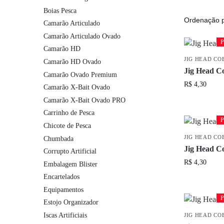
Boias Pesca
Camarão Articulado
Camarão Articulado Ovado
P
P
Camarão HD
JIG HEAD CO
Camarão HD Ovado
Jig Head C
Camarão Ovado Premium
R$
4,30
Camarão X-Bait Ovado
Camarão X-Bait Ovado PRO
Carrinho de Pesca
P
P
Chicote de Pesca
JIG HEAD CO
Chumbada
Jig Head C
Corrupto Artificial
R$
4,30
Embalagem Blister
Encartelados
Equipamentos
P
P
Estojo Organizador
Iscas Artificiais
JIG HEAD CO