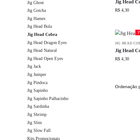
Jig Head C
Jig Ghost
R$
4,30
Jig Gotcha
Jig Hames
Jig Head Bola
P
P
Jig Head Cobra
Jig Head Dragon Eyes
JIG HEAD CO
Jig Head C
Jig Head Natural
Jig Head Open Eyes
R$
4,30
Jig Jack
Jig Jumper
Jig Pindoca
Jig Sapinho
Jig Sapinho Palhacinho
Jig Sardinha
Jig Shrimp
Jig Slim
Jig Slow Fall
Kits Promocionais