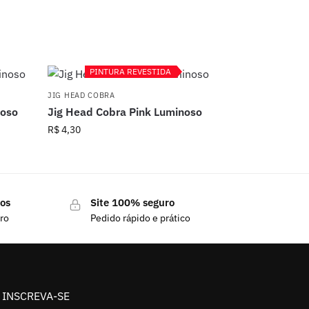
PINTURA REVESTIDA
PINTURA REVESTIDA
JIG HEAD COBRA
noso
Jig Head Cobra Pink Luminoso
R$
4,30
dos
Site 100% seguro
uro
Pedido rápido e prático
INSCREVA-SE