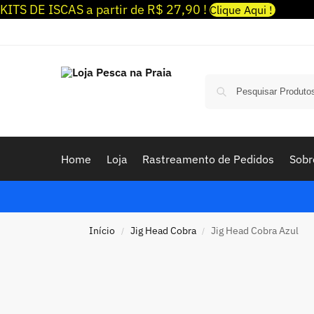
KITS DE ISCAS a partir de R$ 27,90 !
Clique Aqui !
Home
Loja
Rastreamento de Pedidos
Sobr
Início
Jig Head Cobra
Jig Head Cobra Azul
/
/
PINTURA 