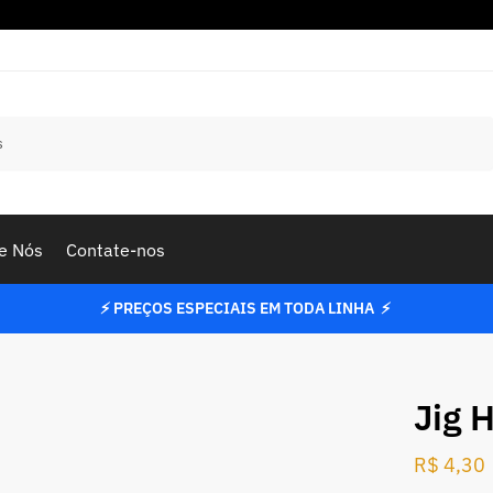
Pesquisar
e Nós
Contate-nos
⚡ PREÇOS ESPECIAIS EM TODA LINHA ⚡
REVESTIDA
Jig 
R$
4,30