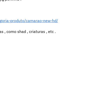
tegoria-produto/camarao-new-hd/
 , como shad , criaturas , etc .