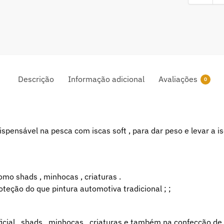
Descrição
Informação adicional
Avaliações
0
ispensável na pesca com iscas soft , para dar peso e levar a 
omo shads , minhocas , criaturas .
eção do que pintura automotiva tradicional ; ;
cial , shads , minhocas , criaturas e também na confecção de j