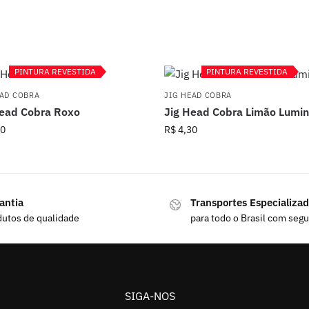
PINTURA REVESTIDA
PINTURA REVESTIDA
PINTURA REVESTIDA
PINTURA REVESTIDA
EAD COBRA
JIG HEAD COBRA
Head Cobra Roxo
Jig Head Cobra Limão Lumi
0
R$
4,30
antia
Transportes Especializa
dutos de qualidade
para todo o Brasil com seg
SIGA-NOS