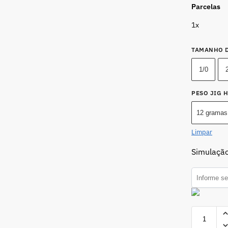
Parcelas
1x
TAMANHO 
1/0
PESO JIG 
12 gramas
Limpar
Simulação