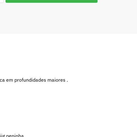
isca em profundidades maiores .
ig peninha .