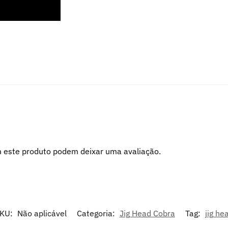
 este produto podem deixar uma avaliação.
KU:
Não aplicável
Categoria:
Jig Head Cobra
Tag:
jig he