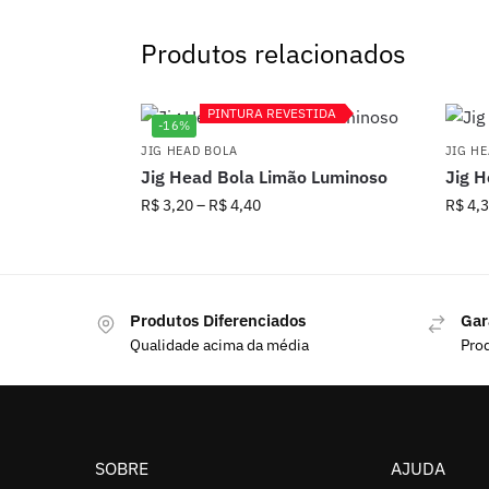
Produtos relacionados
PINTURA REVESTIDA
PINTURA REVESTIDA
-16%
JIG HEAD BOLA
JIG H
Jig Head Bola Limão Luminoso
Jig 
R$
3,20
–
R$
4,40
R$
4,3
Produtos Diferenciados
Gar
Qualidade acima da média
Pro
SOBRE
AJUDA