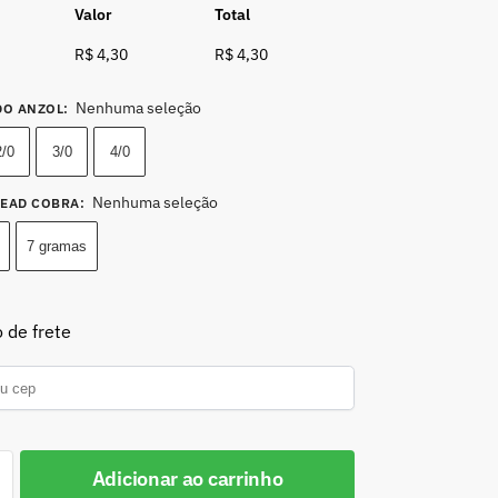
Valor
Total
R$ 4,30
R$ 4,30
Nenhuma seleção
DO ANZOL
:
2/0
3/0
4/0
Nenhuma seleção
HEAD COBRA
:
7 gramas
 de frete
Adicionar ao carrinho