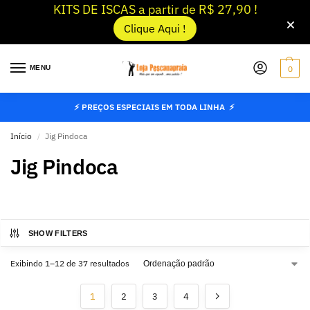
KITS DE ISCAS a partir de R$ 27,90 !
Clique Aqui !
MENU
0
⚡ PREÇOS ESPECIAIS EM TODA LINHA ⚡
Início
Jig Pindoca
/
Jig Pindoca
SHOW FILTERS
Exibindo 1–12 de 37 resultados
1
2
3
4