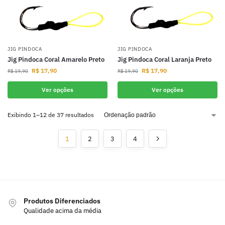
JIG PINDOCA
JIG PINDOCA
Jig Pindoca Coral Amarelo Preto
Jig Pindoca Coral Laranja Preto
R$
17,90
R$
17,90
R$
19,90
R$
19,90
Ver opções
Ver opções
Exibindo 1–12 de 37 resultados
1
2
3
4
Produtos Diferenciados
Qualidade acima da média