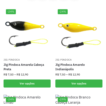
-24%
-24%
JIG PINDOCA
JIG PINDOCA
Jig Pindoca Amarela Cabeça
Jig Pindoca Amarelo
Preta
Indianápolis
R$
7,50
–
R$
12,90
R$
7,50
–
R$
12,90
Ver opções
Ver opções
-24%
-29%