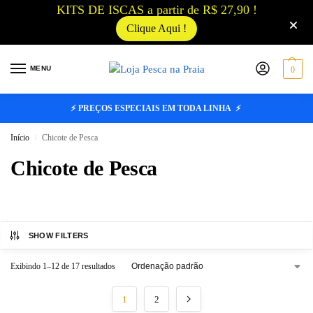
KITS DE ISCAS a partir de R$ 27,90 !
Clique Aqui !
MENU
0
⚡ PREÇOS ESPECIAIS EM TODA LINHA ⚡
Início
Chicote de Pesca
/
Chicote de Pesca
SHOW FILTERS
Exibindo 1–12 de 17 resultados
1
2