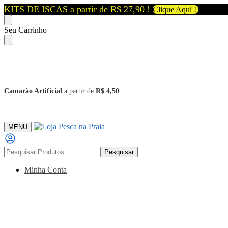
KITS DE ISCAS a partir de R$ 27,90 !
Clique Aqui !
Skip
Skip
Seu Carrinho
to
to
navigation
content
Camarão Artificial
a partir de
R$ 4,50
MENU
Pesquisar
Pesquisar
por:
Minha Conta