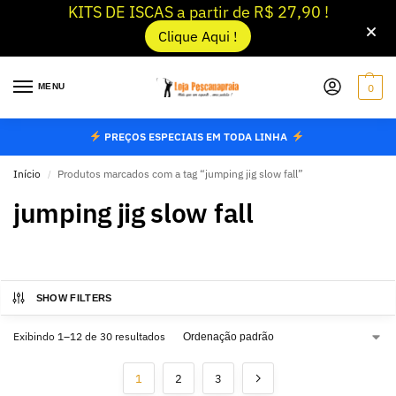
KITS DE ISCAS a partir de R$ 27,90 !
Clique Aqui !
MENU
0
PREÇOS ESPECIAIS EM TODA LINHA
Início
Produtos marcados com a tag “jumping jig slow fall”
/
jumping jig slow fall
SHOW FILTERS
Exibindo 1–12 de 30 resultados
1
2
3