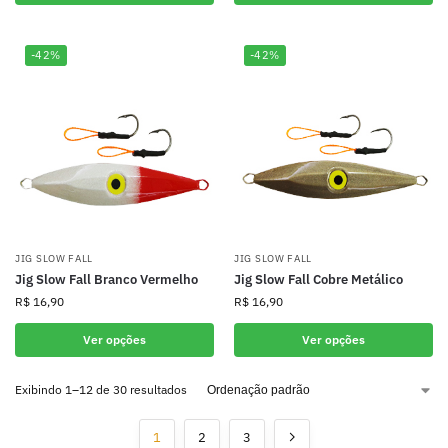
-42%
-42%
JIG SLOW FALL
JIG SLOW FALL
Jig Slow Fall Branco Vermelho
Jig Slow Fall Cobre Metálico
R$
16,90
R$
16,90
Ver opções
Ver opções
Exibindo 1–12 de 30 resultados
1
2
3