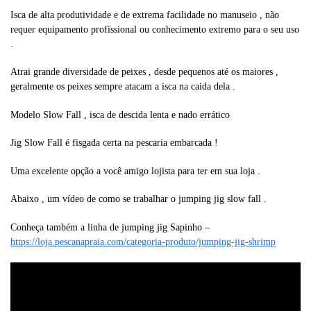
Isca de alta produtividade e de extrema facilidade no manuseio , não
requer equipamento profissional ou conhecimento extremo para o seu uso
.
Atrai grande diversidade de peixes , desde pequenos até os maiores ,
geralmente os peixes sempre atacam a isca na caida dela .
Modelo Slow Fall , isca de descida lenta e nado errático
Jig Slow Fall é fisgada certa na pescaria embarcada !
Uma excelente opção a você amigo lojista para ter em sua loja .
Abaixo , um vídeo de como se trabalhar o jumping jig slow fall .
Conheça também a linha de jumping jig Sapinho –
https://loja.pescanapraia.com/categoria-produto/jumping-jig-shrimp