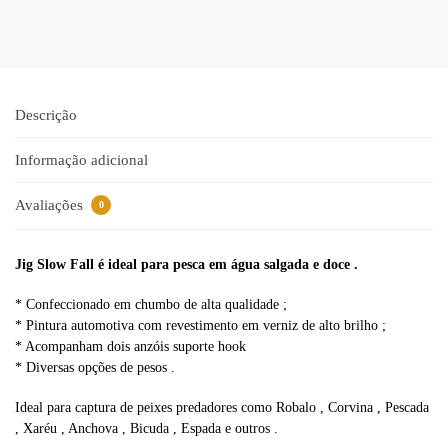
l
t
e
r
n
a
Descrição
t
i
Informação adicional
v
e
Avaliações
0
:
Jig Slow Fall é ideal para pesca em água salgada e doce .
* Confeccionado em chumbo de alta qualidade ;
* Pintura automotiva com revestimento em verniz de alto brilho ;
* Acompanham dois anzóis suporte hook
* Diversas opções de pesos .
Ideal para captura de peixes predadores como Robalo , Corvina , Pescada
, Xaréu , Anchova , Bicuda , Espada e outros .