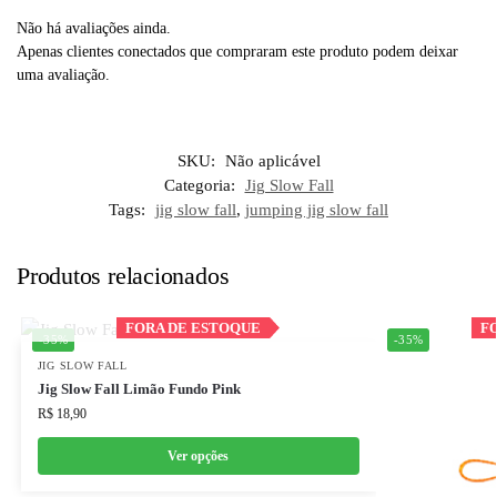
Não há avaliações ainda.
Apenas clientes conectados que compraram este produto podem deixar
uma avaliação.
SKU:
Não aplicável
Categoria:
Jig Slow Fall
Tags:
jig slow fall
,
jumping jig slow fall
Produtos relacionados
Out of stock
FORA DE ESTOQUE
FORA DE ESTOQUE
F
F
-35%
-35%
JIG SLOW FALL
Jig Slow Fall Limão Fundo Pink
R$
18,90
Ver opções