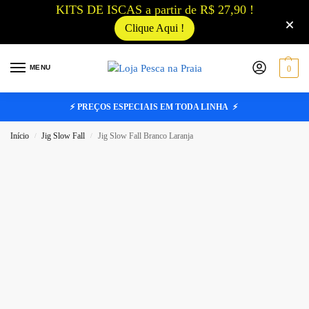
KITS DE ISCAS a partir de R$ 27,90 !
Clique Aqui !
MENU
0
⚡ PREÇOS ESPECIAIS EM TODA LINHA ⚡
Início
Jig Slow Fall
Jig Slow Fall Branco Laranja
/
/