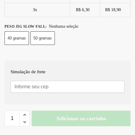
3x
R$ 6,30
R$ 18,90
Nenhuma seleção
PESO JIG SLOW FALL
:
40 gramas
50 gramas
Simulação de frete
Adicionar ao carrinho
A