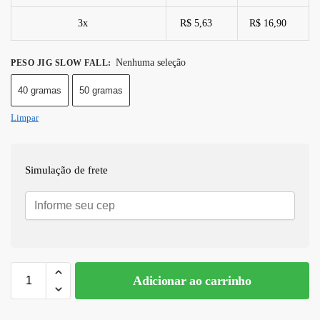
3x
R$ 5,63
R$ 16,90
Nenhuma seleção
PESO JIG SLOW FALL
:
40 gramas
50 gramas
Limpar
Simulação de frete
Adicionar ao carrinho
A