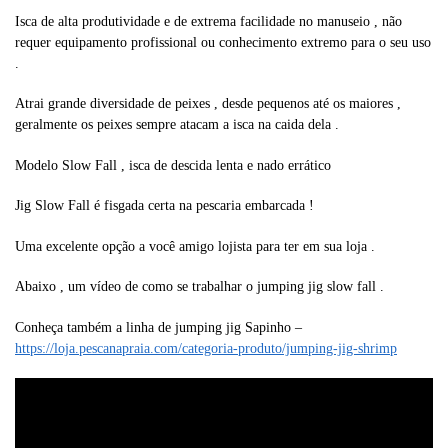
Isca de alta produtividade e de extrema facilidade no manuseio , não
requer equipamento profissional ou conhecimento extremo para o seu uso
.
Atrai grande diversidade de peixes , desde pequenos até os maiores ,
geralmente os peixes sempre atacam a isca na caida dela .
Modelo Slow Fall , isca de descida lenta e nado errático
Jig Slow Fall é fisgada certa na pescaria embarcada !
Uma excelente opção a você amigo lojista para ter em sua loja .
Abaixo , um vídeo de como se trabalhar o jumping jig slow fall .
Conheça também a linha de jumping jig Sapinho –
https://loja.pescanapraia.com/categoria-produto/jumping-jig-shrimp