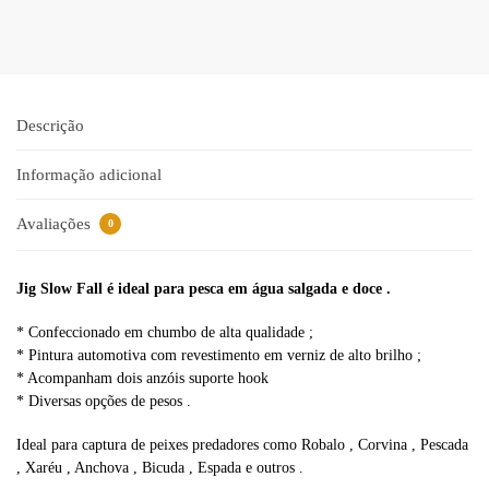
l
t
e
r
n
a
Descrição
t
i
Informação adicional
v
e
Avaliações
0
:
Jig Slow Fall é ideal para pesca em água salgada e doce .
* Confeccionado em chumbo de alta qualidade ;
* Pintura automotiva com revestimento em verniz de alto brilho ;
* Acompanham dois anzóis suporte hook
* Diversas opções de pesos .
Ideal para captura de peixes predadores como Robalo , Corvina , Pescada
, Xaréu , Anchova , Bicuda , Espada e outros .