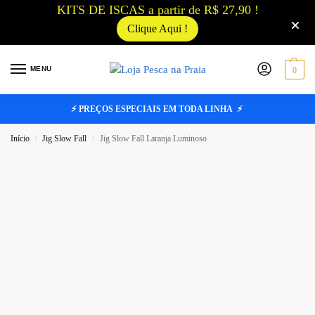
KITS DE ISCAS a partir de R$ 27,90 !
Clique Aqui !
MENU
0
⚡ PREÇOS ESPECIAIS EM TODA LINHA ⚡
Início
Jig Slow Fall
Jig Slow Fall Laranja Luminoso
/
/