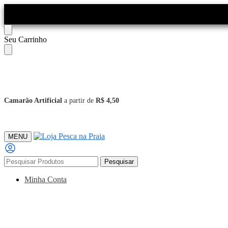
Skip
Skip
Seu Carrinho
to
to
navigation
content
Camarão Artificial
a partir de
R$ 4,50
MENU
Pesquisar
Pesquisar
por:
Minha Conta