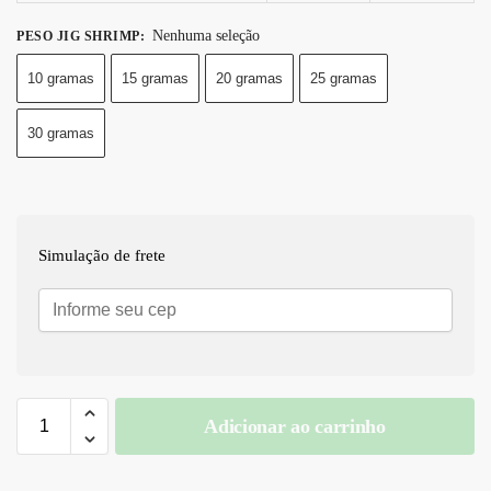
Nenhuma seleção
PESO JIG SHRIMP
:
10 gramas
15 gramas
20 gramas
25 gramas
30 gramas
Simulação de frete
Adicionar ao carrinho
A
l