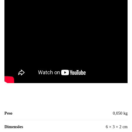
Peso
0,050 kg
Dimensões
6 × 3 × 2 cm