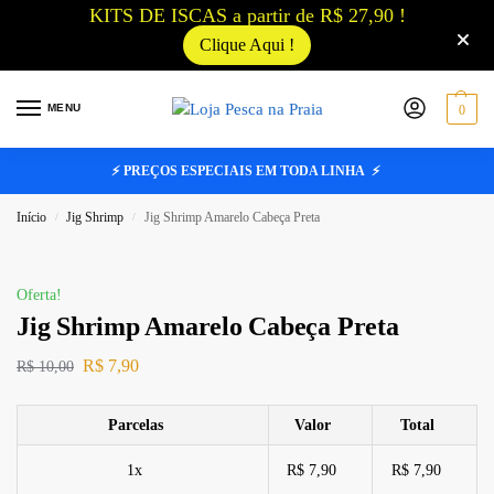
KITS DE ISCAS a partir de R$ 27,90 !
Clique Aqui !
MENU
0
⚡ PREÇOS ESPECIAIS EM TODA LINHA ⚡
Início
Jig Shrimp
Jig Shrimp Amarelo Cabeça Preta
/
/
Oferta!
Jig Shrimp Amarelo Cabeça Preta
R$
7,90
R$
10,00
Parcelas
Valor
Total
1x
R$ 7,90
R$ 7,90