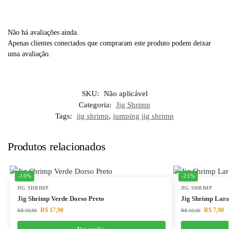
Não há avaliações ainda.
Apenas clientes conectados que compraram este produto podem deixar
uma avaliação.
SKU:
Não aplicável
Categoria:
Jig Shrimp
Tags:
jig shrimp
,
jumping jig shrimp
Produtos relacionados
-10%
-21%
JIG SHRIMP
JIG SHRIMP
Jig Shrimp Verde Dorso Preto
Jig Shrimp Lara
R$
17,90
R$
7,90
R$
19,90
R$
10,00