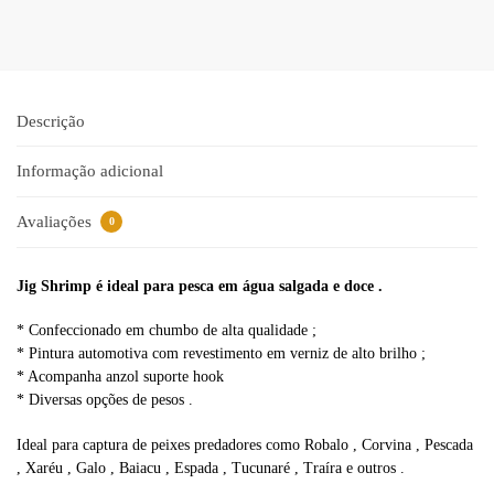
t
e
r
n
a
Descrição
t
i
Informação adicional
v
e
Avaliações
0
:
Jig Shrimp é ideal para pesca em água salgada e doce .
* Confeccionado em chumbo de alta qualidade ;
* Pintura automotiva com revestimento em verniz de alto brilho ;
* Acompanha anzol suporte hook
* Diversas opções de pesos .
Ideal para captura de peixes predadores como Robalo , Corvina , Pescada
, Xaréu , Galo , Baiacu , Espada , Tucunaré , Traíra e outros .