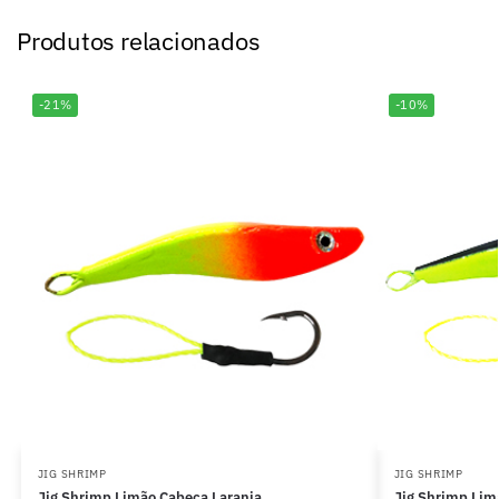
Produtos relacionados
-21%
-10%
JIG SHRIMP
JIG SHRIMP
Jig Shrimp Limão Cabeça Laranja
Jig Shrimp Lim