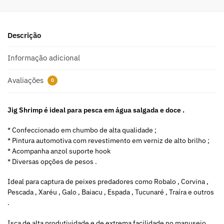
e
r
n
a
Descrição
t
i
Informação adicional
v
e
Avaliações
0
:
Jig Shrimp é ideal para pesca em água salgada e doce .
* Confeccionado em chumbo de alta qualidade ;
* Pintura automotiva com revestimento em verniz de alto brilho ;
* Acompanha anzol suporte hook
* Diversas opções de pesos .
Ideal para captura de peixes predadores como Robalo , Corvina ,
Pescada , Xaréu , Galo , Baiacu , Espada , Tucunaré , Traíra e outros
.
Isca de alta produtividade e de extrema facilidade no manuseio ,