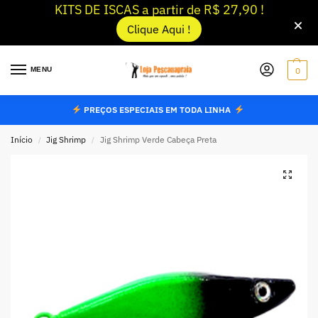
KITS DE ISCAS a partir de R$ 27,90 !
Clique Aqui !
MENU
0
PREÇOS ESPECIAIS EM TODA LINHA
Início
Jig Shrimp
Jig Shrimp Verde Cabeça Preta
/
/