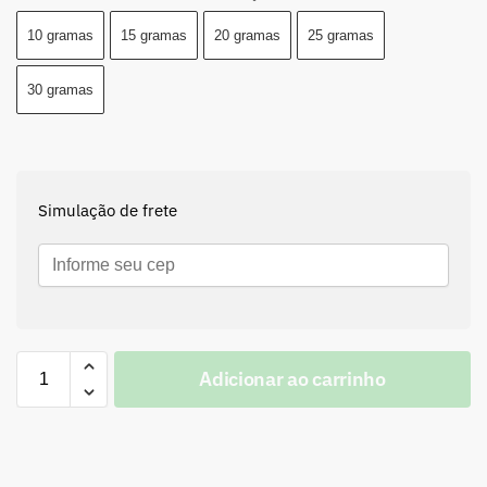
10 gramas
15 gramas
20 gramas
25 gramas
30 gramas
Simulação de frete
Adicionar ao carrinho
A
l
t