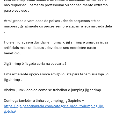
não requer equipamento profissional ou conhecimento extremo
para o seu uso .
Atrai grande diversidade de peixes , desde pequenos até os
maiores , geralmente os peixes sempre atacam a isca na caida dela
.
Hoje em dia , sem dúvida nenhuma , o jig shrimp é uma das iscas
artificiais mais utilizadas , devido ao seu exceletne custo
benefício .
Jig Shrimp é fisgada certa na pescaria !
Uma excelente opção a você amigo lojista para ter em sua loja , o
jig shrimp .
Abaixo , um vídeo de como se trabalhar o jumping jig shrimp.
Conheça também a linha de jumping jig Sapinho –
https://loja.pescanapraia.com/categoria-produto/jumping-jig-
gotcha/