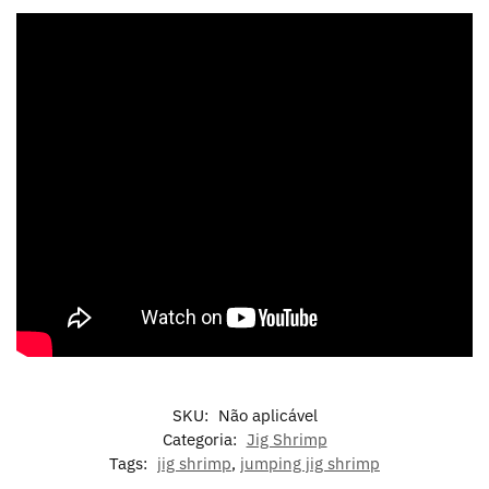
SKU:
Não aplicável
Categoria:
Jig Shrimp
Tags:
jig shrimp
,
jumping jig shrimp