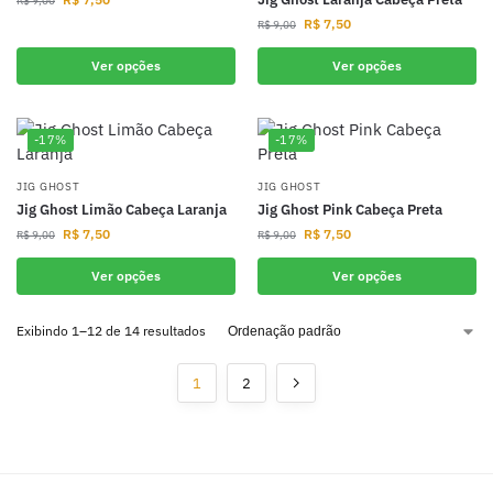
R$
9,00
R$
7,50
R$
9,00
Ver opções
Ver opções
-17%
-17%
JIG GHOST
JIG GHOST
Jig Ghost Limão Cabeça Laranja
Jig Ghost Pink Cabeça Preta
R$
7,50
R$
7,50
R$
9,00
R$
9,00
Ver opções
Ver opções
Exibindo 1–12 de 14 resultados
1
2