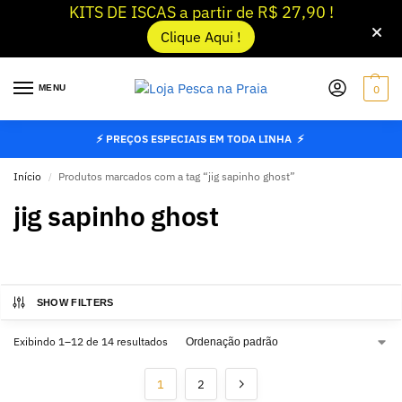
KITS DE ISCAS a partir de R$ 27,90 !
Clique Aqui !
MENU
0
⚡ PREÇOS ESPECIAIS EM TODA LINHA ⚡
Início
Produtos marcados com a tag “jig sapinho ghost”
/
jig sapinho ghost
SHOW FILTERS
Exibindo 1–12 de 14 resultados
1
2