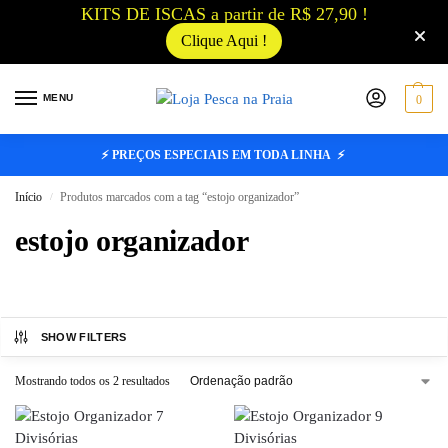
KITS DE ISCAS a partir de R$ 27,90 !
Clique Aqui !
MENU
0
⚡ PREÇOS ESPECIAIS EM TODA LINHA ⚡
Início
Produtos marcados com a tag “estojo organizador”
/
estojo organizador
SHOW FILTERS
Mostrando todos os 2 resultados