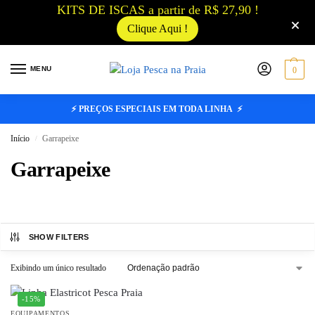
KITS DE ISCAS a partir de R$ 27,90 !
Clique Aqui !
MENU
0
⚡ PREÇOS ESPECIAIS EM TODA LINHA ⚡
Início
Garrapeixe
/
Garrapeixe
SHOW FILTERS
Exibindo um único resultado
-15%
EQUIPAMENTOS