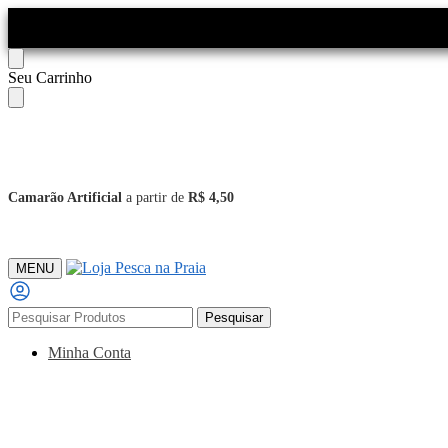
Skip
Skip
Seu Carrinho
to
to
navigation
content
Camarão Artificial
a partir de
R$ 4,50
MENU
Pesquisar
Pesquisar
por:
Minha Conta