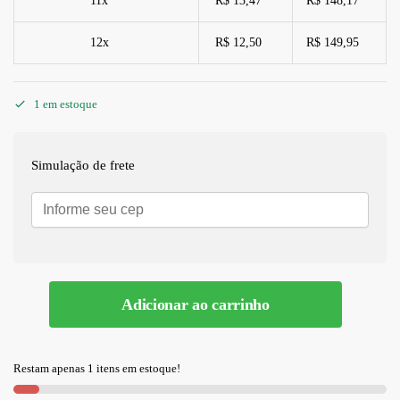
11x
R$ 13,47
R$ 148,17
12x
R$ 12,50
R$ 149,95
1 em estoque
Simulação de frete
Adicionar ao carrinho
A
l
Restam apenas 1 itens em estoque!
t
e