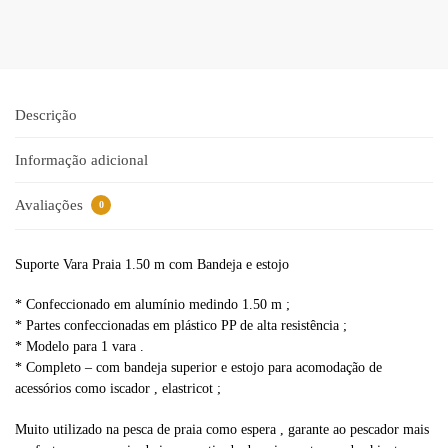
r
n
a
t
i
Descrição
v
e
Informação adicional
:
Avaliações
0
Suporte Vara Praia 1.50 m com Bandeja e estojo
* Confeccionado em alumínio medindo 1.50 m ;
* Partes confeccionadas em plástico PP de alta resistência ;
* Modelo para 1 vara .
* Completo – com bandeja superior e estojo para acomodação de
acessórios como iscador , elastricot ;
Muito utilizado na pesca de praia como espera , garante ao pescador mais