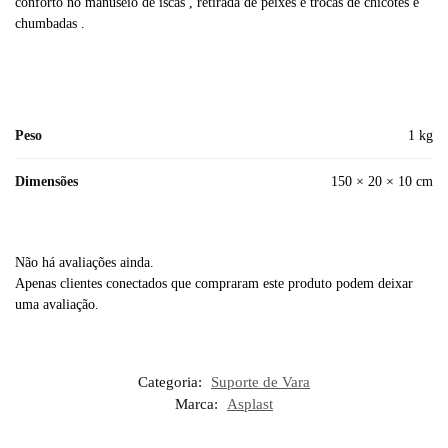
conforto no manuseio de iscas , retirada de peixes e trocas de chicotes e
chumbadas .
Peso
1 kg
Dimensões
150 × 20 × 10 cm
Não há avaliações ainda.
Apenas clientes conectados que compraram este produto podem deixar
uma avaliação.
Categoria:
Suporte de Vara
Marca:
Asplast