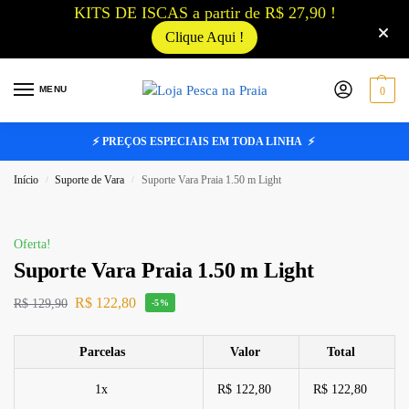
KITS DE ISCAS a partir de R$ 27,90 !
Clique Aqui !
MENU
0
⚡ PREÇOS ESPECIAIS EM TODA LINHA ⚡
Início
Suporte de Vara
Suporte Vara Praia 1.50 m Light
/
/
Oferta!
Suporte Vara Praia 1.50 m Light
R$
122,80
R$
129,90
-5%
Parcelas
Valor
Total
1x
R$ 122,80
R$ 122,80