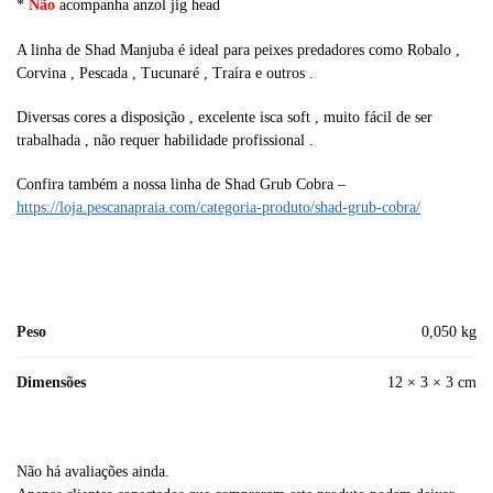
*
Não
acompanha anzol jig head
A linha de Shad Manjuba é ideal para peixes predadores como Robalo ,
Corvina , Pescada , Tucunaré , Traíra e outros .
Diversas cores a disposição , excelente isca soft , muito fácil de ser
trabalhada , não requer habilidade profissional .
Confira também a nossa linha de Shad Grub Cobra –
https://loja.pescanapraia.com/categoria-produto/shad-grub-cobra/
Peso
0,050 kg
Dimensões
12 × 3 × 3 cm
Não há avaliações ainda.