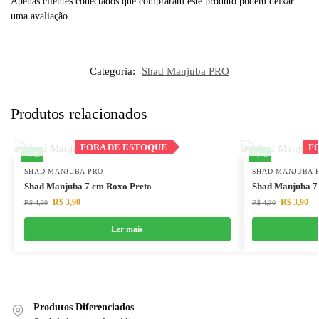
Apenas clientes conectados que compraram este produto podem deixar
uma avaliação.
Categoria:
Shad Manjuba PRO
Produtos relacionados
Out of stock
FORA DE ESTOQUE
FORA DE ESTOQUE
F
F
-9%
-9%
SHAD MANJUBA PRO
SHAD MANJUBA 
Shad Manjuba 7 cm Roxo Preto
Shad Manjuba 7
R$
3,90
R$
3,90
R$
4,30
R$
4,30
Ler mais
Produtos Diferenciados