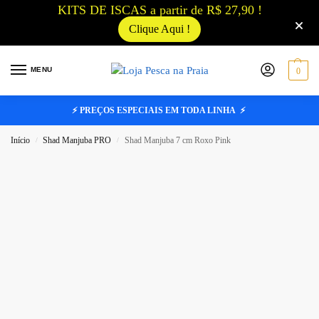
KITS DE ISCAS a partir de R$ 27,90 !
Clique Aqui !
MENU
0
⚡ PREÇOS ESPECIAIS EM TODA LINHA ⚡
Início
Shad Manjuba PRO
Shad Manjuba 7 cm Roxo Pink
/
/
FORA DE ESTOQUE