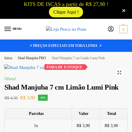
KITS DE ISCAS a partir de R$ 27,90 !
Clique Aqui !
MENU
0
⚡ PREÇOS ESPECIAIS EM TODA LINHA ⚡
Início
Shad Manjuba PRO
Shad Manjuba 7 cm Limão Lumi Pink
/
/
FORA DE ESTOQUE
Oferta!
Shad Manjuba 7 cm Limão Lumi Pink
R$
3,90
R$
4,30
-9%
Parcelas
Valor
Total
1x
R$ 3,90
R$ 3,90