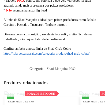
* Modelo
PRO
, com cauda colorida e que gera vibrações na água ,
atraindo ainda mais a presença dos peixes predadores ;
*
Não
acompanha anzol jig head
A linha de Shad Manjuba é ideal para peixes predadores como Robalo ,
Corvina , Pescada , Tucunaré , Traíra e outros .
Diversas cores a disposição , excelente isca soft , muito fácil de ser
trabalhada , não requer habilidade profissional .
Confira também a nossa linha de Shad Grub Cobra –
https://loja.pescanapraia.com/categoria-produto/shad-grub-cobra/
Categoria:
Shad Manjuba PRO
Produtos relacionados
Out of stock
FORA DE ESTOQUE
FORA DE ESTOQUE
F
F
-9%
-9%
SHAD MANJUBA PRO
SHAD MANJUBA 