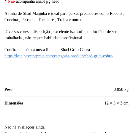
*
Não
acompanha anzol jig head
A linha de Shad Manjuba é ideal para peixes predadores como Robalo ,
Corvina , Pescada , Tucunaré , Traíra e outros .
Diversas cores a disposição , excelente isca soft , muito fácil de ser
trabalhada , não requer habilidade profissional .
Confira também a nossa linha de Shad Grub Cobra –
https://loja.pescanapraia.com/categoria-produto/shad-grub-cobra/
Peso
0,050 kg
Dimensões
12 × 3 × 3 cm
Não há avaliações ainda.