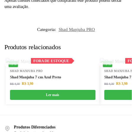
Apenas clientes conectados que compraram este produto podem deixar
uma avaliação.
Categoria:
Shad Manjuba PRO
Produtos relacionados
Out of stock
FORA DE ESTOQUE
FORA DE ESTOQUE
F
F
-9%
-9%
SHAD MANJUBA PRO
SHAD MANJUBA 
Shad Manjuba 7 cm Azul Preto
Shad Manjuba 7
R$
3,90
R$
3,90
R$
4,30
R$
4,30
Ler mais
Produtos Diferenciados