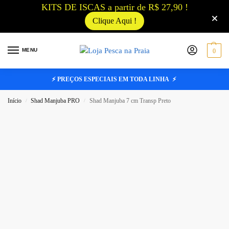
KITS DE ISCAS a partir de R$ 27,90 !
Clique Aqui !
MENU
0
⚡ PREÇOS ESPECIAIS EM TODA LINHA ⚡
Início
Shad Manjuba PRO
Shad Manjuba 7 cm Transp Preto
/
/
FORA DE ESTOQUE