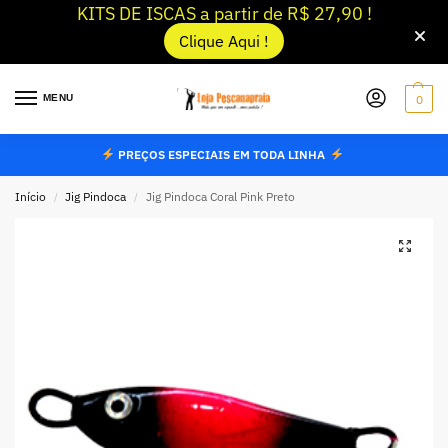
KITS DE ISCAS a partir de R$ 27,90 !
Clique Aqui !
MENU
0
PREÇOS ESPECIAIS EM TODA LINHA
Início
Jig Pindoca
Jig Pindoca Coral Pink Preto
/
/