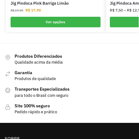
Jig Pindoca Pink Barriga Limão
Jig Pindoca Am
R$
17,90
R$
7,50
–
R$
12,
R$
19,90
Ver opções
Produtos Diferenciados
Qualidade acima da média
Garantia
Produtos de qualidade
Transportes Especializados
para todo o Brasil com seguro
Site 100% seguro
Pedido rápido e prático
SOBRE