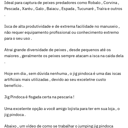
Ideal para captura de peixes predadores como Robalo , Corvina ,
Pescada , Xaréu , Galo , Baiacu , Espada , Tucunaré , Traíra e outros
.
Isca de alta produtividade e de extrema facilidade no manuseio ,
não requer equipamento profissional ou conhecimento extremo
para o seu uso .
Atrai grande diversidade de peixes , desde pequenos até os
maiores , geralmente os peixes sempre atacam a isca na caida dela
.
Hoje em dia , sem dúvida nenhuma , o jig pindoca é uma das iscas
artificiais mais utilizadas , devido ao seu exceletne custo
benefício .
Jig Pindoca é fisgada certa na pescaria !
Uma excelente opção a você amigo lojista para ter em sua loja , o
jig pindoca .
Abaixo , um vídeo de como se trabalhar o jumping jig pindoca