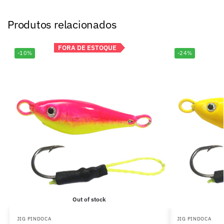
Produtos relacionados
FORA DE ESTOQUE
FORA DE ESTOQUE
-10%
-24%
Out of stock
JIG PINDOCA
JIG PINDOCA