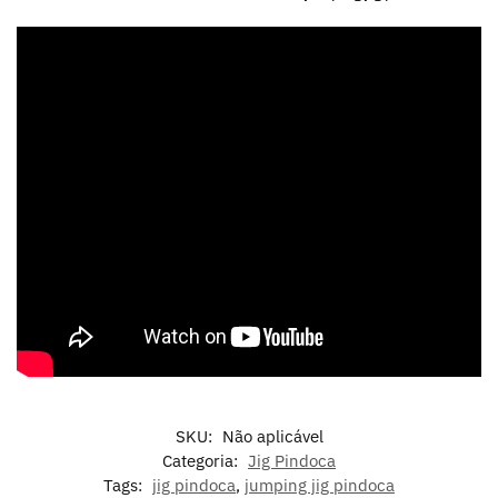
SKU:
Não aplicável
Categoria:
Jig Pindoca
Tags:
jig pindoca
,
jumping jig pindoca