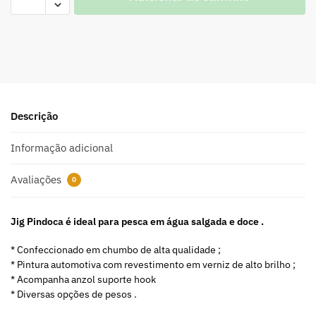
A
l
t
e
r
n
a
Descrição
t
i
Informação adicional
v
e
Avaliações
0
:
Jig Pindoca é ideal para pesca em água salgada e doce .
* Confeccionado em chumbo de alta qualidade ;
* Pintura automotiva com revestimento em verniz de alto brilho ;
* Acompanha anzol suporte hook
* Diversas opções de pesos .