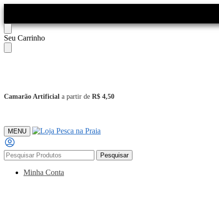
Skip
Skip
Seu Carrinho
to
to
navigation
content
Camarão Artificial
a partir de
R$ 4,50
MENU
Pesquisar
Pesquisar
por:
Minha Conta