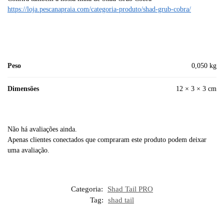
https://loja.pescanapraia.com/categoria-produto/shad-grub-cobra/
Peso
0,050 kg
Dimensões
12 × 3 × 3 cm
Não há avaliações ainda.
Apenas clientes conectados que compraram este produto podem deixar
uma avaliação.
Categoria:
Shad Tail PRO
Tag:
shad tail