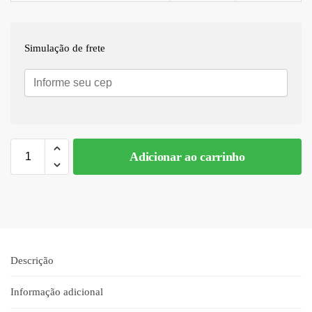
Simulação de frete
Adicionar ao carrinho
A
l
t
e
r
n
Descrição
a
t
Informação adicional
i