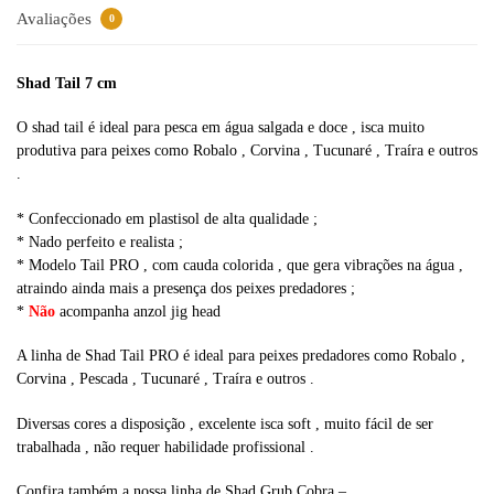
v
Avaliações
0
e
:
Shad Tail 7 cm
O shad tail é ideal para pesca em água salgada e doce , isca muito
produtiva para peixes como Robalo , Corvina , Tucunaré , Traíra e outros
.
* Confeccionado em plastisol de alta qualidade ;
* Nado perfeito e realista ;
* Modelo Tail PRO , com cauda colorida , que gera vibrações na água ,
atraindo ainda mais a presença dos peixes predadores ;
*
Não
acompanha anzol jig head
A linha de Shad Tail PRO é ideal para peixes predadores como Robalo ,
Corvina , Pescada , Tucunaré , Traíra e outros .
Diversas cores a disposição , excelente isca soft , muito fácil de ser
trabalhada , não requer habilidade profissional .
Confira também a nossa linha de Shad Grub Cobra –