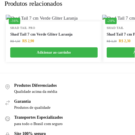
Produtos relacionados
-36%
-28%
SHAD TAIL PRO
SHAD TAIL
Shad Tail 7 cm Verde Gliter Laranja
Shad Tail 7 cm P
R$
2,90
R$
2,30
R$
4,50
R$
3,20
Adicionar ao carrinho
A
Produtos Diferenciados
Qualidade acima da média
Garantia
Produtos de qualidade
Transportes Especializados
para todo o Brasil com seguro
Site 100% seguro