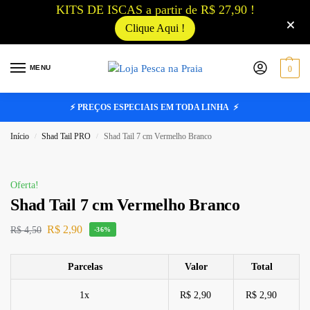
KITS DE ISCAS a partir de R$ 27,90 !
Clique Aqui !
MENU
0
⚡ PREÇOS ESPECIAIS EM TODA LINHA ⚡
Início
Shad Tail PRO
Shad Tail 7 cm Vermelho Branco
/
/
Oferta!
Shad Tail 7 cm Vermelho Branco
R$
2,90
R$
4,50
-36%
Parcelas
Valor
Total
1x
R$ 2,90
R$ 2,90