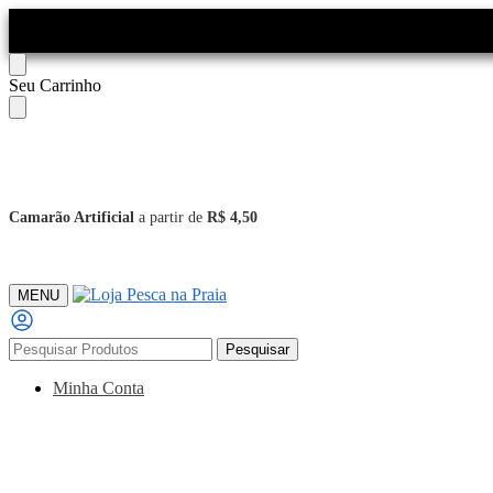
Skip
Skip
Seu Carrinho
to
to
navigation
content
Camarão Artificial
a partir de
R$ 4,50
MENU
Pesquisar
Pesquisar
por:
Minha Conta