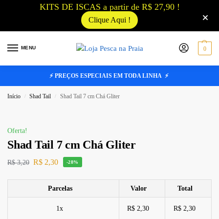
KITS DE ISCAS a partir de R$ 27,90 !
Clique Aqui !
MENU
0
⚡ PREÇOS ESPECIAIS EM TODA LINHA ⚡
Início
Shad Tail
Shad Tail 7 cm Chá Gliter
/
/
Oferta!
Shad Tail 7 cm Chá Gliter
R$
2,30
R$
3,20
-28%
Parcelas
Valor
Total
1x
R$ 2,30
R$ 2,30