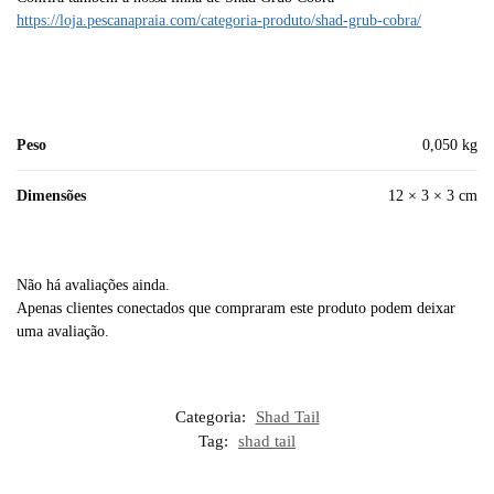
https://loja.pescanapraia.com/categoria-produto/shad-grub-cobra/
Peso
0,050 kg
Dimensões
12 × 3 × 3 cm
Não há avaliações ainda.
Apenas clientes conectados que compraram este produto podem deixar
uma avaliação.
Categoria:
Shad Tail
Tag:
shad tail