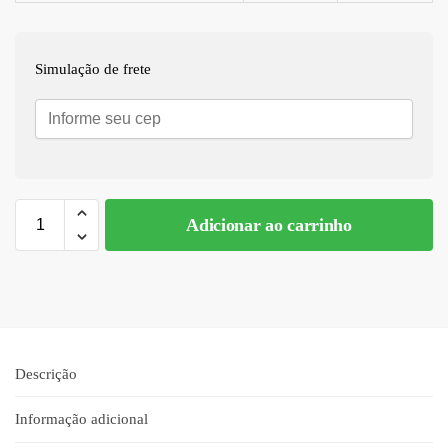
Simulação de frete
Adicionar ao carrinho
A
l
t
e
r
n
Descrição
a
t
Informação adicional
i