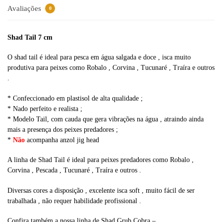
v
Avaliações
0
e
:
Shad Tail 7 cm
O shad tail é ideal para pesca em água salgada e doce , isca muito
produtiva para peixes como Robalo , Corvina , Tucunaré , Traíra e outros
.
* Confeccionado em plastisol de alta qualidade ;
* Nado perfeito e realista ;
* Modelo Tail, com cauda que gera vibrações na água , atraindo ainda
mais a presença dos peixes predadores ;
*
Não
acompanha anzol jig head
A linha de Shad Tail é ideal para peixes predadores como Robalo ,
Corvina , Pescada , Tucunaré , Traíra e outros .
Diversas cores a disposição , excelente isca soft , muito fácil de ser
trabalhada , não requer habilidade profissional .
Confira também a nossa linha de Shad Grub Cobra –