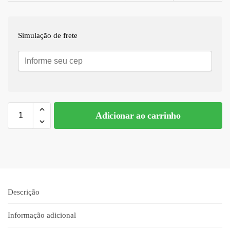
Simulação de frete
Adicionar ao carrinho
A
l
t
e
r
n
Descrição
a
t
Informação adicional
i