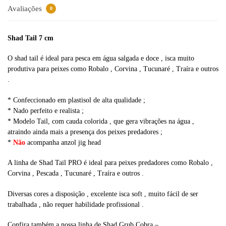
v
Avaliações
0
e
:
Shad Tail 7 cm
O shad tail é ideal para pesca em água salgada e doce , isca muito
produtiva para peixes como Robalo , Corvina , Tucunaré , Traíra e outros
.
* Confeccionado em plastisol de alta qualidade ;
* Nado perfeito e realista ;
* Modelo Tail, com cauda colorida , que gera vibrações na água ,
atraindo ainda mais a presença dos peixes predadores ;
*
Não
acompanha anzol jig head
A linha de Shad Tail PRO é ideal para peixes predadores como Robalo ,
Corvina , Pescada , Tucunaré , Traíra e outros .
Diversas cores a disposição , excelente isca soft , muito fácil de ser
trabalhada , não requer habilidade profissional .
Confira também a nossa linha de Shad Grub Cobra –