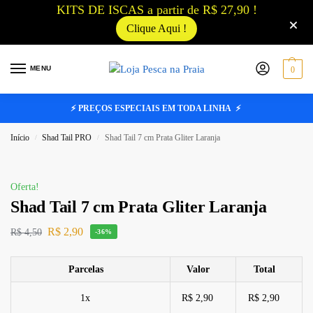
KITS DE ISCAS a partir de R$ 27,90 !
Clique Aqui !
MENU
0
⚡ PREÇOS ESPECIAIS EM TODA LINHA ⚡
Início
Shad Tail PRO
Shad Tail 7 cm Prata Gliter Laranja
/
/
Oferta!
Shad Tail 7 cm Prata Gliter Laranja
R$
2,90
R$
4,50
-36%
Parcelas
Valor
Total
1x
R$ 2,90
R$ 2,90