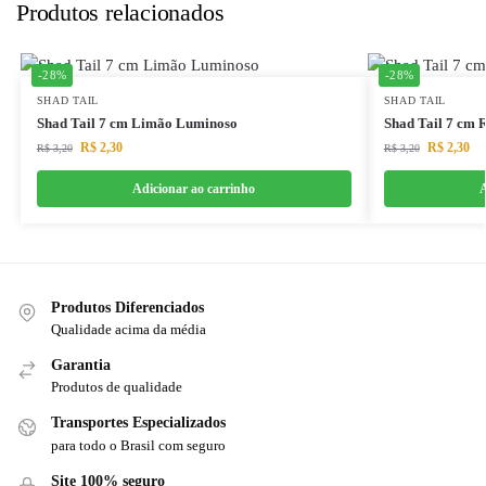
Produtos relacionados
-28%
-28%
SHAD TAIL
SHAD TAIL
Shad Tail 7 cm Limão Luminoso
Shad Tail 7 cm 
R$
2,30
R$
2,30
R$
3,20
R$
3,20
Adicionar ao carrinho
A
Produtos Diferenciados
Qualidade acima da média
Garantia
Produtos de qualidade
Transportes Especializados
para todo o Brasil com seguro
Site 100% seguro