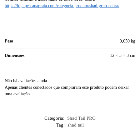
https://loja.pescanapraia.com/categoria-produto/shad-grub-cobra/
Peso
0,050 kg
Dimensões
12 × 3 × 3 cm
Não há avaliações ainda.
Apenas clientes conectados que compraram este produto podem deixar
uma avaliação.
Categoria:
Shad Tail PRO
Tag:
shad tail