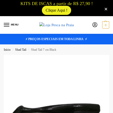
KITS DE ISCAS a partir de R$ 27,90 !
Clique Aqui !
MENU
0
⚡ PREÇOS ESPECIAIS EM TODA LINHA ⚡
Início
Shad Tail
Shad Tail 7 cm Black
/
/