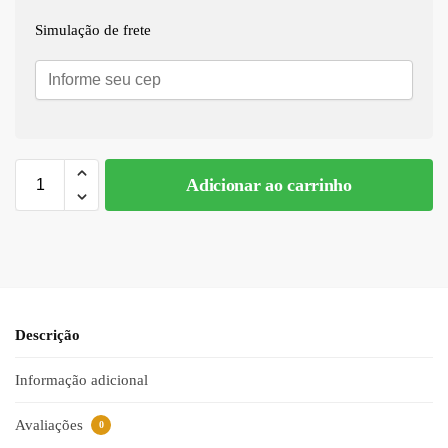
Simulação de frete
Adicionar ao carrinho
A
l
t
e
r
n
Descrição
a
t
Informação adicional
i
v
Avaliações
0
e