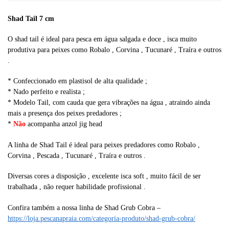
:
Shad Tail 7 cm
O shad tail é ideal para pesca em água salgada e doce , isca muito
produtiva para peixes como Robalo , Corvina , Tucunaré , Traíra e outros
.
* Confeccionado em plastisol de alta qualidade ;
* Nado perfeito e realista ;
* Modelo Tail, com cauda que gera vibrações na água , atraindo ainda
mais a presença dos peixes predadores ;
*
Não
acompanha anzol jig head
A linha de Shad Tail é ideal para peixes predadores como Robalo ,
Corvina , Pescada , Tucunaré , Traíra e outros .
Diversas cores a disposição , excelente isca soft , muito fácil de ser
trabalhada , não requer habilidade profissional .
Confira também a nossa linha de Shad Grub Cobra –
https://loja.pescanapraia.com/categoria-produto/shad-grub-cobra/