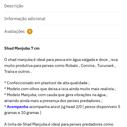
a
Descrição
t
i
Informação adicional
v
e
Avaliações
0
:
Shad Manjuba 7 cm
O shad manjuba é ideal para pesca em água salgada e doce , isca
muito produtiva para peixes como Robalo , Corvina , Tucunaré ,
Traíra e outros .
* Confeccionado em plastisol de alta qualidade ;
* Modelo com olhos que deixa a isca ainda muito mais realista ;
* Modelo Manjuba, com cauda que gera vibrações na água ,
atraindo ainda mais a presença dos peixes predadores ;
*
Acompanha
acompanha anzol jig head 2/0 ( pesos disponíveis 5
gramas e 10 gramas )
A linha de Shad Manjuba é ideal para peixes predadores como