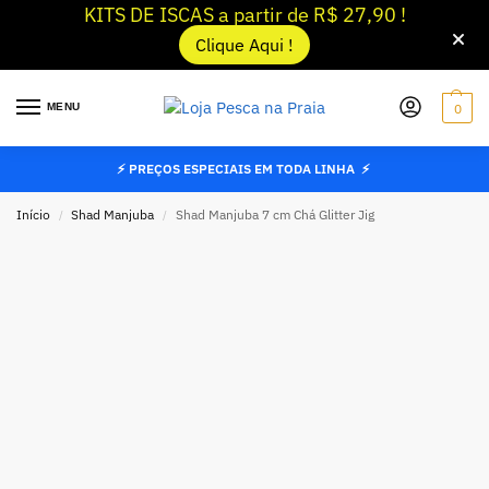
KITS DE ISCAS a partir de R$ 27,90 !
Clique Aqui !
MENU
0
⚡ PREÇOS ESPECIAIS EM TODA LINHA ⚡
Início
Shad Manjuba
Shad Manjuba 7 cm Chá Glitter Jig
/
/