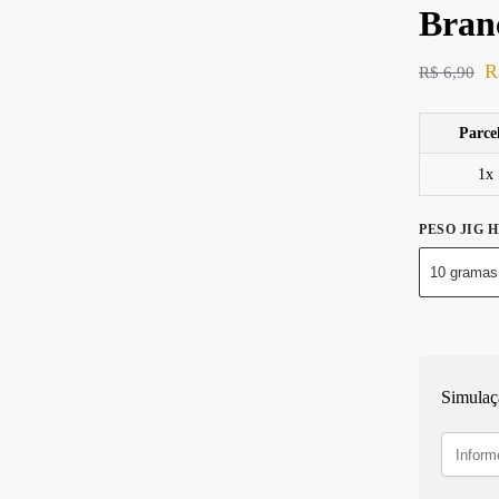
Bran
R
R$
6,90
Parce
1x
PESO JIG 
10 gramas
Simulaç