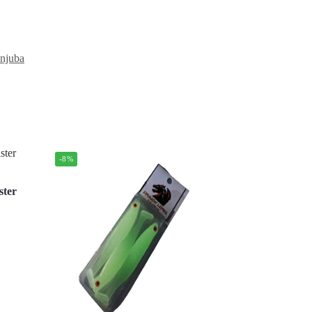
njuba
-8%
ster