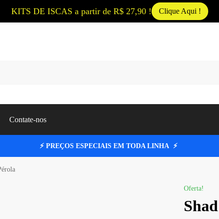
KITS DE ISCAS a partir de R$ 27,90 !
Clique Aqui !
Pesqui
Contate-nos
⚡ PREÇOS ESPECIAIS EM TODA LINHA ⚡
érola
Oferta!
Shad