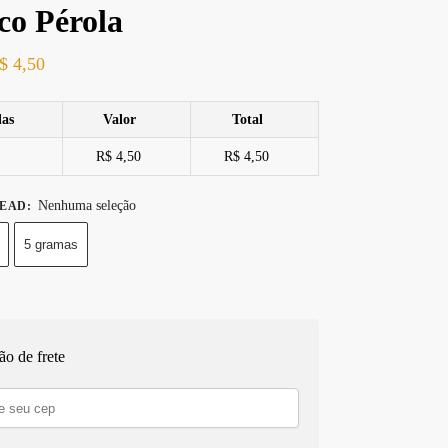
co Pérola
$
4,50
las
Valor
Total
R$ 4,50
R$ 4,50
Nenhuma seleção
HEAD
:
5 gramas
ão de frete