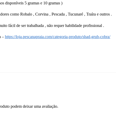
sos disponíveis 5 gramas e 10 gramas )
dores como Robalo , Corvina , Pescada , Tucunaré , Traíra e outros .
uito fácil de ser trabalhada , não requer habilidade profissional .
a –
https://loja.pescanapraia.com/categoria-produto/shad-grub-cobra/
roduto podem deixar uma avaliação.