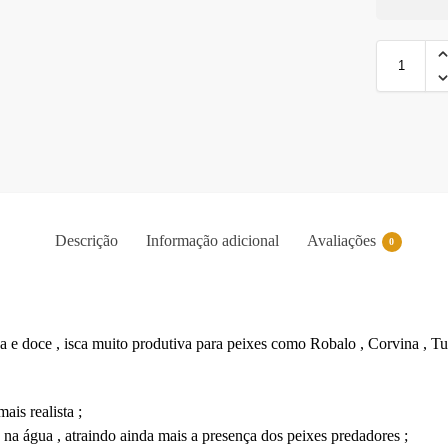
A
l
t
e
r
n
Descrição
Informação adicional
Avaliações
0
a
t
i
v
e
 e doce , isca muito produtiva para peixes como Robalo , Corvina , Tucu
:
is realista ;
a água , atraindo ainda mais a presença dos peixes predadores ;