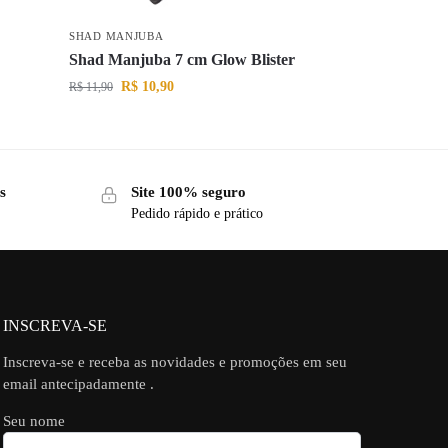
SHAD MANJUBA
Shad Manjuba 7 cm Glow Blister
R$
10,90
R$
11,90
s
Site 100% seguro
Pedido rápido e prático
INSCREVA-SE
Inscreva-se e receba as novidades e promoções em seu
email antecipadamente .
Seu nome