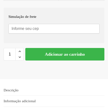
Simulação de frete
Adicionar ao carrinho
A
l
t
e
r
n
Descrição
a
t
Informação adicional
i