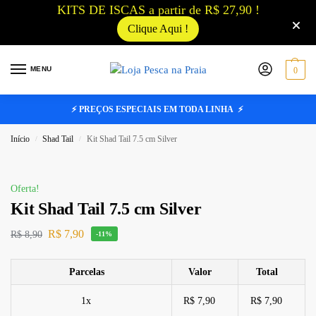
KITS DE ISCAS a partir de R$ 27,90 !
Clique Aqui !
MENU
0
⚡ PREÇOS ESPECIAIS EM TODA LINHA ⚡
Início
Shad Tail
Kit Shad Tail 7.5 cm Silver
/
/
Oferta!
Kit Shad Tail 7.5 cm Silver
R$
7,90
R$
8,90
-11%
Parcelas
Valor
Total
1x
R$ 7,90
R$ 7,90