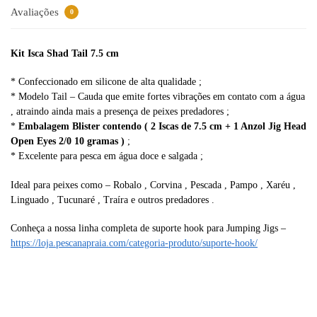
v
Avaliações
0
e
:
Kit Isca Shad Tail 7.5 cm
* Confeccionado em silicone de alta qualidade ;
* Modelo Tail – Cauda que emite fortes vibrações em contato com a água
, atraindo ainda mais a presença de peixes predadores ;
*
Embalagem Blister contendo ( 2 Iscas de 7.5 cm + 1 Anzol Jig Head
Open Eyes 2/0 10 gramas )
;
* Excelente para pesca em água doce e salgada ;
Ideal para peixes como – Robalo , Corvina , Pescada , Pampo , Xaréu ,
Linguado , Tucunaré , Traíra e outros predadores .
Conheça a nossa linha completa de suporte hook para Jumping Jigs –
https://loja.pescanapraia.com/categoria-produto/suporte-hook/