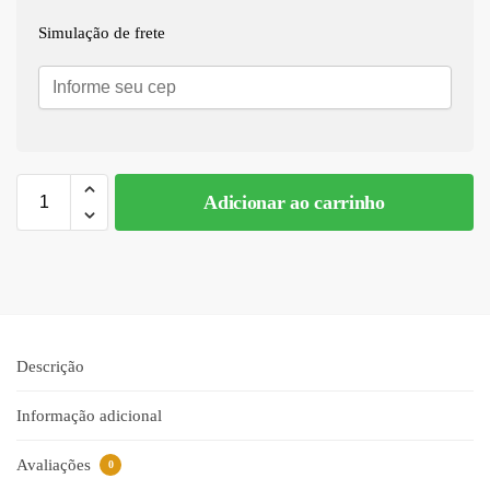
Simulação de frete
Adicionar ao carrinho
A
l
t
e
r
n
Descrição
a
t
Informação adicional
i
v
Avaliações
0
e