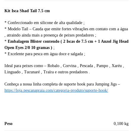
:
Kit Isca Shad Tail 7.5 cm
* Confeccionado em silicone de alta qualidade ;
* Modelo Tail – Cauda que emite fortes vibrações em contato com a água
, atraindo ainda mais a presença de peixes predadores ;
*
Embalagem Blister contendo ( 2 Iscas de 7.5 cm + 1 Anzol Jig Head
Open Eyes 2/0 10 gramas )
;
* Excelente para pesca em água doce e salgada ;
Ideal para peixes como – Robalo , Corvina , Pescada , Pampo , Xaréu ,
Linguado , Tucunaré , Traíra e outros predadores .
Conheça a nossa linha completa de suporte hook para Jumping Jigs –
https://loja.pescanapraia.com/categoria-produto/suporte-hook/
Peso
0,100 kg