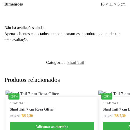
Dimensões
16 × 11 × 3 cm
Não há avaliações ainda.
Apenas clientes conectados que compraram este produto podem deixar
uma avaliação.
Categoria:
Shad Tail
Produtos relacionados
-28%
-28%
SHAD TAIL
SHAD TAIL
Shad Tail 7 cm Rosa Gliter
Shad Tail 7 cm
R$
2,30
R$
2,30
R$
3,20
R$
3,20
Adicionar ao carrinho
A