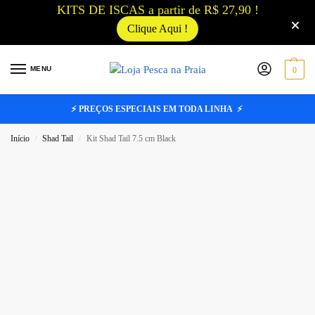
KITS DE ISCAS a partir de R$ 27,90 !
Clique Aqui !
MENU
0
⚡ PREÇOS ESPECIAIS EM TODA LINHA ⚡
Início
Shad Tail
Kit Shad Tail 7.5 cm Black
/
/