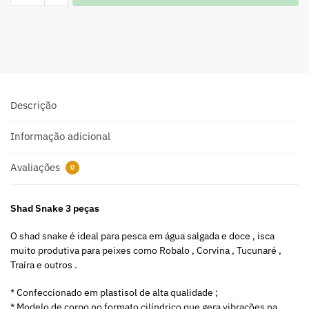
A
l
t
e
r
n
a
Descrição
t
i
Informação adicional
v
e
Avaliações
0
:
Shad Snake 3 peças
O shad snake é ideal para pesca em água salgada e doce , isca
muito produtiva para peixes como Robalo , Corvina , Tucunaré ,
Traíra e outros .
* Confeccionado em plastisol de alta qualidade ;
* Modelo de corpo no formato cilíndrico que gera vibrações na