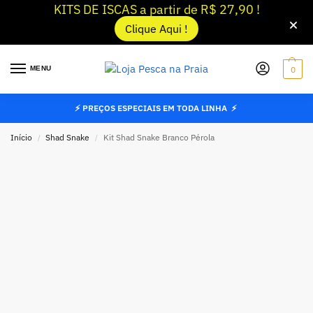
KITS DE ISCAS a partir de R$ 27,90 !
Clique Aqui !
MENU
0
⚡ PREÇOS ESPECIAIS EM TODA LINHA ⚡
Início
Shad Snake
Kit Shad Snake Branco Pérola
/
/