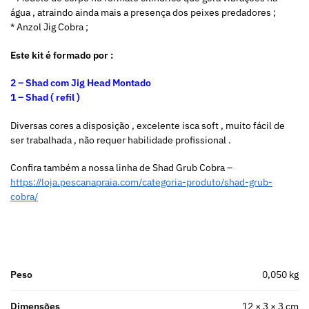
água , atraindo ainda mais a presença dos peixes predadores ;
* Anzol Jig Cobra ;
Este kit é formado por :
2 – Shad com Jig Head Montado
1 – Shad ( refil )
Diversas cores a disposição , excelente isca soft , muito fácil de
ser trabalhada , não requer habilidade profissional .
Confira também a nossa linha de Shad Grub Cobra –
https://loja.pescanapraia.com/categoria-produto/shad-grub-
cobra/
Peso
0,050 kg
Dimensões
12 × 3 × 3 cm