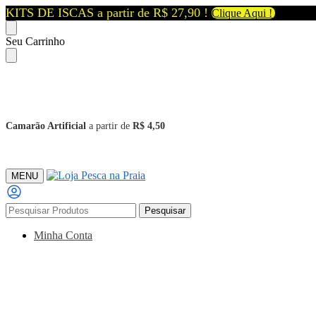
KITS DE ISCAS a partir de R$ 27,90 !
Clique Aqui !
Skip
Skip
Seu Carrinho
to
to
navigation
content
Camarão Artificial
a partir de
R$ 4,50
MENU
Pesquisar
Pesquisar
por:
Minha Conta