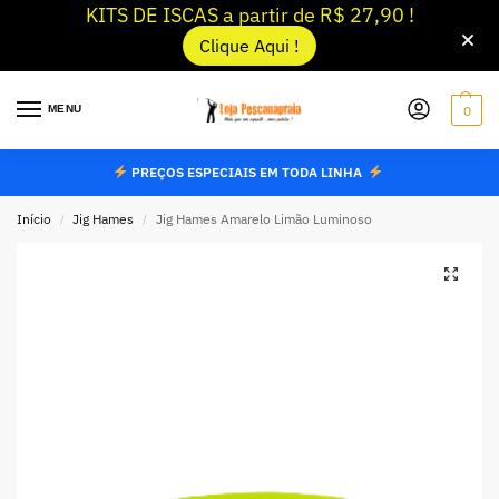
KITS DE ISCAS a partir de R$ 27,90 !
Clique Aqui !
MENU
0
PREÇOS ESPECIAIS EM TODA LINHA
Início
Jig Hames
Jig Hames Amarelo Limão Luminoso
/
/