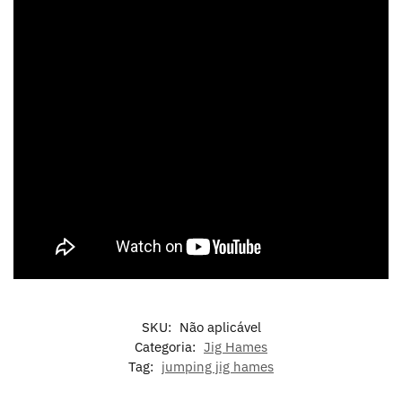
SKU:
Não aplicável
Categoria:
Jig Hames
Tag:
jumping jig hames