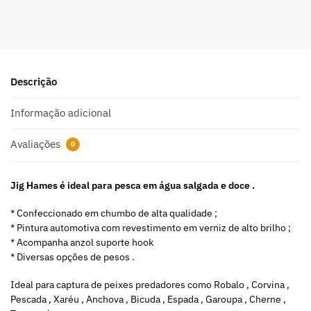
l
t
e
r
n
a
Descrição
t
i
Informação adicional
v
e
Avaliações
0
:
Jig Hames é ideal para pesca em água salgada e doce .
* Confeccionado em chumbo de alta qualidade ;
* Pintura automotiva com revestimento em verniz de alto brilho ;
* Acompanha anzol suporte hook
* Diversas opções de pesos .
Ideal para captura de peixes predadores como Robalo , Corvina ,
Pescada , Xaréu , Anchova , Bicuda , Espada , Garoupa , Cherne ,