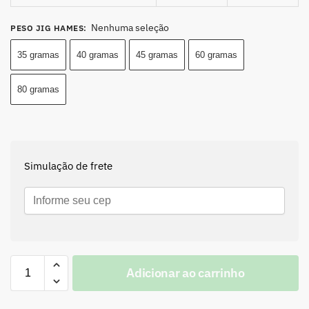
Nenhuma seleção
PESO JIG HAMES
:
35 gramas
40 gramas
45 gramas
60 gramas
80 gramas
Simulação de frete
Adicionar ao carrinho
A