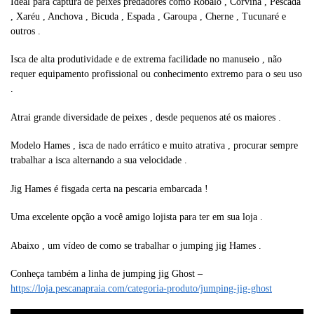
Ideal para captura de peixes predadores como Robalo , Corvina , Pescada
, Xaréu , Anchova , Bicuda , Espada , Garoupa , Cherne , Tucunaré e
outros .
Isca de alta produtividade e de extrema facilidade no manuseio , não
requer equipamento profissional ou conhecimento extremo para o seu uso
.
Atrai grande diversidade de peixes , desde pequenos até os maiores .
Modelo Hames , isca de nado errático e muito atrativa , procurar sempre
trabalhar a isca alternando a sua velocidade .
Jig Hames é fisgada certa na pescaria embarcada !
Uma excelente opção a você amigo lojista para ter em sua loja .
Abaixo , um vídeo de como se trabalhar o jumping jig Hames .
Conheça também a linha de jumping jig Ghost –
https://loja.pescanapraia.com/categoria-produto/jumping-jig-ghost