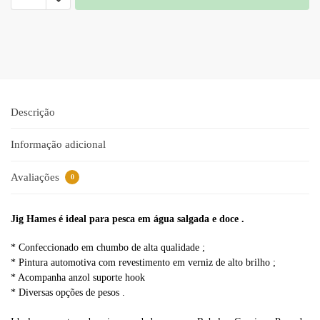
A
l
t
e
r
n
a
Descrição
t
i
Informação adicional
v
e
Avaliações
0
:
Jig Hames é ideal para pesca em água salgada e doce .
* Confeccionado em chumbo de alta qualidade ;
* Pintura automotiva com revestimento em verniz de alto brilho ;
* Acompanha anzol suporte hook
* Diversas opções de pesos .