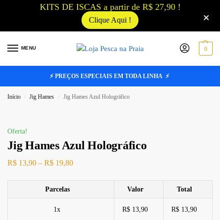
KITS DE ISCAS a partir de R$ 27,90 !
Clique Aqui !
MENU
0
⚡ PREÇOS ESPECIAIS EM TODA LINHA ⚡
Início
Jig Hames
Jig Hames Azul Holográfico
/
/
Oferta!
Jig Hames Azul Holográfico
R$
13,90
–
R$
19,80
Parcelas
Valor
Total
1x
R$ 13,90
R$ 13,90