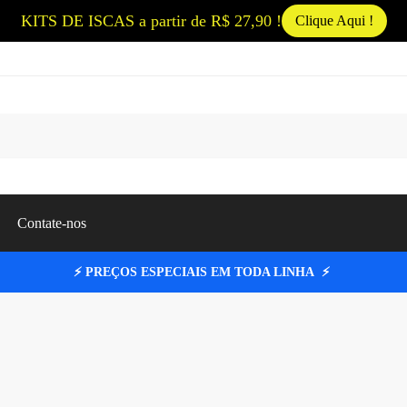
KITS DE ISCAS a partir de R$ 27,90 !
Clique Aqui !
Pesqui
Contate-nos
⚡ PREÇOS ESPECIAIS EM TODA LINHA ⚡