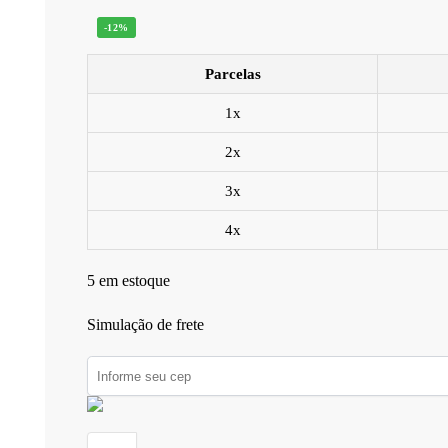
-12%
Parcelas
1x
2x
3x
4x
5 em estoque
Simulação de frete