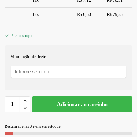
11x
R$ 7,12
R$ 78,31
12x
R$ 6,60
R$ 79,25
3 em estoque
Simulação de frete
Adicionar ao carrinho
A
l
Restam apenas 3 itens em estoque!
t
e