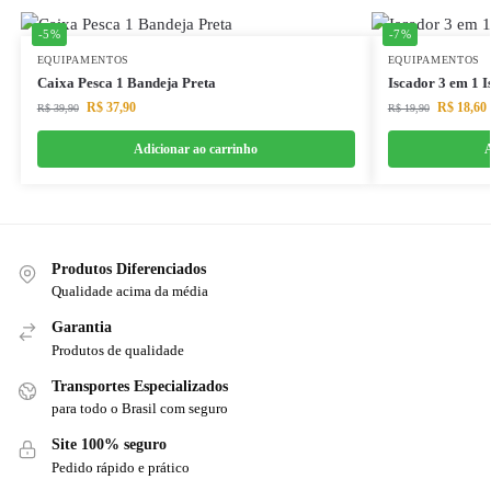
-5%
-7%
EQUIPAMENTOS
EQUIPAMENTOS
Caixa Pesca 1 Bandeja Preta
Iscador 3 em 1 I
R$
37,90
R$
18,60
R$
39,90
R$
19,90
Adicionar ao carrinho
A
Produtos Diferenciados
Qualidade acima da média
Garantia
Produtos de qualidade
Transportes Especializados
para todo o Brasil com seguro
Site 100% seguro
Pedido rápido e prático