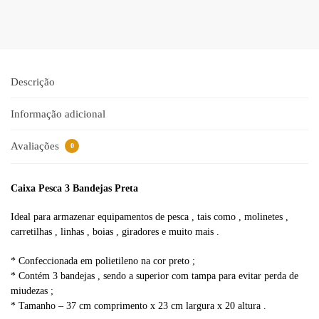
r
n
a
t
i
Descrição
v
e
Informação adicional
:
Avaliações
0
Caixa Pesca 3 Bandejas Preta
Ideal para armazenar equipamentos de pesca , tais como , molinetes ,
carretilhas , linhas , boias , giradores e muito mais .
* Confeccionada em polietileno na cor preto ;
* Contém 3 bandejas , sendo a superior com tampa para evitar perda de
miudezas ;
* Tamanho – 37 cm comprimento x 23 cm largura x 20 altura .