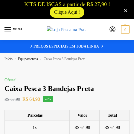
KITS DE ISCAS a partir de R$ 27,90 !
Clique Aqui !
MENU
0
⚡ PREÇOS ESPECIAIS EM TODA LINHA ⚡
Início
Equipamentos
Caixa Pesca 3 Bandejas Preta
/
/
Oferta!
Caixa Pesca 3 Bandejas Preta
R$
64,90
R$
67,90
-4%
Parcelas
Valor
Total
1x
R$ 64,90
R$ 64,90