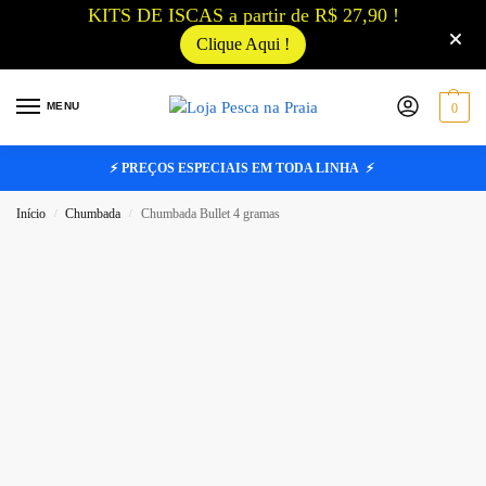
KITS DE ISCAS a partir de R$ 27,90 !
Clique Aqui !
MENU
0
⚡ PREÇOS ESPECIAIS EM TODA LINHA ⚡
Início
Chumbada
Chumbada Bullet 4 gramas
/
/