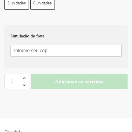
3 unidades
6 unidades
Simulação de frete
Adicionar ao carrinho
A
l
t
e
r
n
a
Descrição