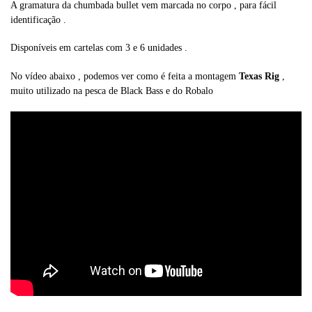
A gramatura da chumbada bullet vem marcada no corpo , para fácil
identificação .
Disponíveis em cartelas com 3 e 6 unidades .
No vídeo abaixo , podemos ver como é feita a montagem
Texas Rig
,
muito utilizado na pesca de Black Bass e do Robalo