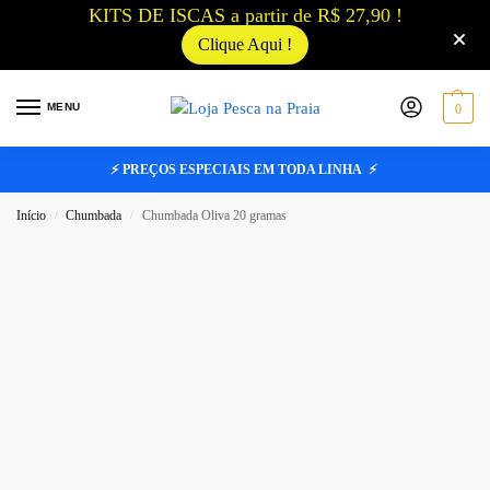
KITS DE ISCAS a partir de R$ 27,90 !
Clique Aqui !
MENU
0
⚡ PREÇOS ESPECIAIS EM TODA LINHA ⚡
Início
Chumbada
Chumbada Oliva 20 gramas
/
/