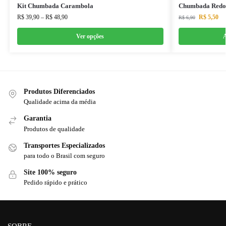
Kit Chumbada Carambola
Chumbada Redo
R$
39,90
–
R$
48,90
R$
5,50
R$
6,90
Ver opções
A
Produtos Diferenciados
Qualidade acima da média
Garantia
Produtos de qualidade
Transportes Especializados
para todo o Brasil com seguro
Site 100% seguro
Pedido rápido e prático
SOBRE