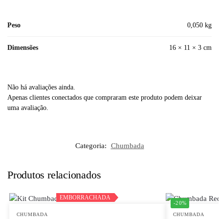
Peso
0,050 kg
Dimensões
16 × 11 × 3 cm
Não há avaliações ainda.
Apenas clientes conectados que compraram este produto podem deixar
uma avaliação.
Categoria:
Chumbada
Produtos relacionados
EMBORRACHADA
EMBORRACHADA
-20%
CHUMBADA
CHUMBADA