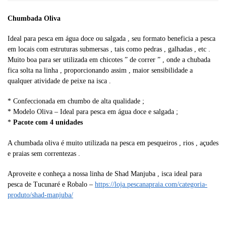
Chumbada Oliva
Ideal para pesca em água doce ou salgada , seu formato beneficia a pesca
em locais com estruturas submersas , tais como pedras , galhadas , etc .
Muito boa para ser utilizada em chicotes ” de correr ” , onde a chubada
fica solta na linha , proporcionando assim , maior sensibilidade a
qualquer atividade de peixe na isca .
* Confeccionada em chumbo de alta qualidade ;
* Modelo Oliva – Ideal para pesca em água doce e salgada ;
*
Pacote com 4 unidades
A chumbada oliva é muito utilizada na pesca em pesqueiros , rios , açudes
e praias sem correntezas .
Aproveite e conheça a nossa linha de Shad Manjuba , isca ideal para
pesca de Tucunaré e Robalo –
https://loja.pescanapraia.com/categoria-
produto/shad-manjuba/