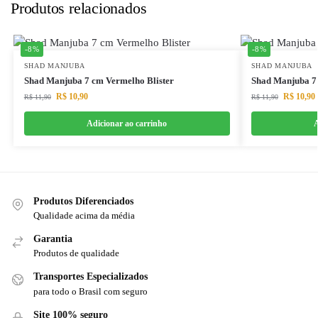
Produtos relacionados
-8%
-8%
SHAD MANJUBA
SHAD MANJUBA
Shad Manjuba 7 cm Vermelho Blister
Shad Manjuba 7 
R$
10,90
R$
10,90
R$
11,90
R$
11,90
Adicionar ao carrinho
A
Produtos Diferenciados
Qualidade acima da média
Garantia
Produtos de qualidade
Transportes Especializados
para todo o Brasil com seguro
Site 100% seguro