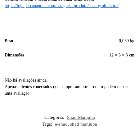
https://loja.pescanapraia.com/categoria-produto/shad-grub-cobra/
Peso
0,050 kg
Dimensões
12 × 3 × 3 cm
Não há avaliações ainda.
Apenas clientes conectados que compraram este produto podem deixar
uma avaliação.
Categoria:
Shad Manjuba
Tags:
e-shad
,
shad manjuba