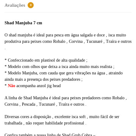
Avaliações
0
Shad Manjuba 7 cm
O shad manjuba é ideal para pesca em água salgada e doce , isca muito
produtiva para peixes como Robalo , Corvina , Tucunaré , Traíra e outros
.
* Confeccionado em plastisol de alta qualidade ;
* Modelo com olhos que deixa a isca ainda muito mais realista ;
* Modelo Manjuba, com cauda que gera vibrações na água , atraindo
ainda mais a presença dos peixes predadores ;
*
Não
acompanha anzol jig head
A linha de Shad Manjuba é ideal para peixes predadores como Robalo ,
Corvina , Pescada , Tucunaré , Traíra e outros .
Diversas cores a disposição , excelente isca soft , muito fácil de ser
trabalhada , não requer habilidade profissional .
Confira também a nossa linha de Shad Grub Cobra –