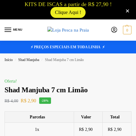
KITS DE ISCAS a partir de R$ 27,90 !
Clique Aqui !
MENU
0
⚡ PREÇOS ESPECIAIS EM TODA LINHA ⚡
Início
Shad Manjuba
Shad Manjuba 7 cm Limão
/
/
Oferta!
Shad Manjuba 7 cm Limão
R$
2,90
R$
4,00
-28%
Parcelas
Valor
Total
1x
R$ 2,90
R$ 2,90