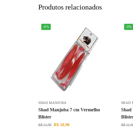
Produtos relacionados
-8%
-8%
SHAD MANJUBA
SHAD 
Shad Manjuba 7 cm Vermelho
Shad 
Blister
Bliste
R$
10,90
R$
11,90
R$
11,9