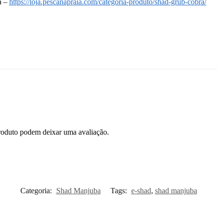
a –
https://loja.pescanapraia.com/categoria-produto/shad-grub-cobra/
roduto podem deixar uma avaliação.
Categoria:
Shad Manjuba
Tags:
e-shad
,
shad manjuba