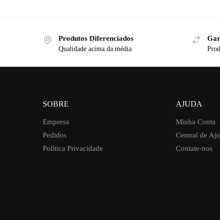
Produtos Diferenciados
Gar
Qualidade acima da média
Prod
SOBRE
AJUDA
Empresa
Minha Conta
Pedidos
Central de Aj
Política Privacidade
Contate-nos