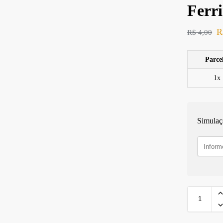
Ferr
R
R$
4,00
Parce
1x
Simulaç