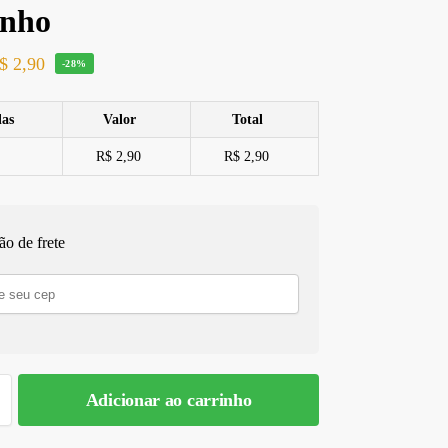
inho
$
2,90
-28%
las
Valor
Total
R$ 2,90
R$ 2,90
ão de frete
A
Adicionar ao carrinho
l
t