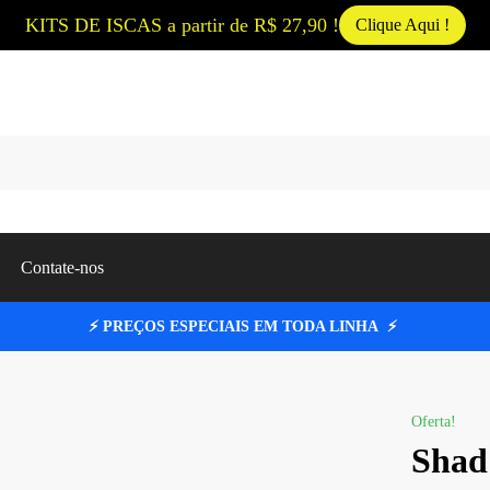
KITS DE ISCAS a partir de R$ 27,90 !
Clique Aqui !
Pesqui
Contate-nos
⚡ PREÇOS ESPECIAIS EM TODA LINHA ⚡
Oferta!
Shad