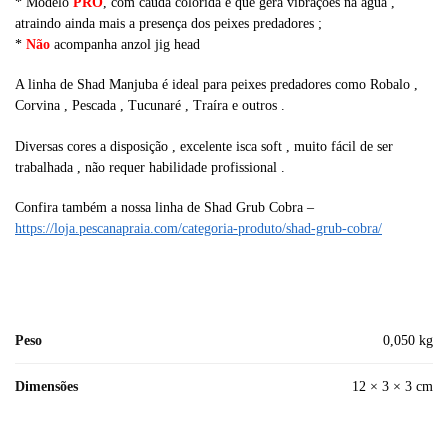
* Modelo
PRO
, com cauda colorida e que gera vibrações na água ,
atraindo ainda mais a presença dos peixes predadores ;
*
Não
acompanha anzol jig head
A linha de Shad Manjuba é ideal para peixes predadores como Robalo ,
Corvina , Pescada , Tucunaré , Traíra e outros .
Diversas cores a disposição , excelente isca soft , muito fácil de ser
trabalhada , não requer habilidade profissional .
Confira também a nossa linha de Shad Grub Cobra –
https://loja.pescanapraia.com/categoria-produto/shad-grub-cobra/
Peso
0,050 kg
Dimensões
12 × 3 × 3 cm