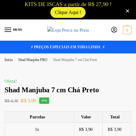
KITS DE ISCAS a partir de R$ 27,90 !
Clique Aqui !
MENU
0
⚡ PREÇOS ESPECIAIS EM TODA LINHA ⚡
Início
Shad Manjuba PRO
Shad Manjuba 7 cm Chá Preto
/
/
FORA DE ESTOQUE
Oferta!
Shad Manjuba 7 cm Chá Preto
R$
3,90
R$
4,30
-9%
Parcelas
Valor
Total
1x
R$ 3,90
R$ 3,90