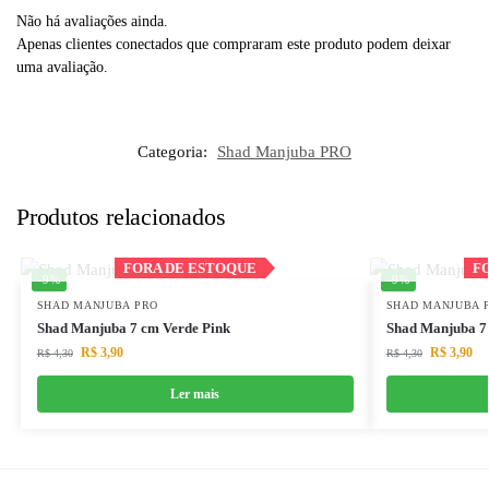
Não há avaliações ainda.
Apenas clientes conectados que compraram este produto podem deixar
uma avaliação.
Categoria:
Shad Manjuba PRO
Produtos relacionados
Out of stock
FORA DE ESTOQUE
FORA DE ESTOQUE
F
F
-9%
-9%
SHAD MANJUBA PRO
SHAD MANJUBA 
Shad Manjuba 7 cm Verde Pink
Shad Manjuba 7
R$
3,90
R$
3,90
R$
4,30
R$
4,30
Ler mais