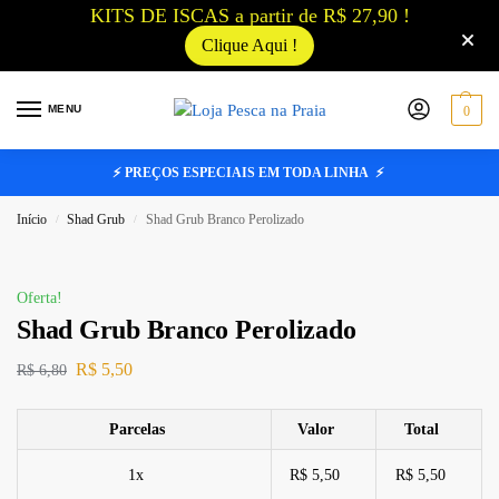
KITS DE ISCAS a partir de R$ 27,90 !
Clique Aqui !
MENU
0
⚡ PREÇOS ESPECIAIS EM TODA LINHA ⚡
Início
Shad Grub
Shad Grub Branco Perolizado
/
/
Oferta!
Shad Grub Branco Perolizado
R$
5,50
R$
6,80
Parcelas
Valor
Total
1x
R$ 5,50
R$ 5,50