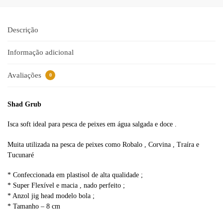
r
n
a
Descrição
t
i
Informação adicional
v
e
Avaliações
0
:
Shad Grub
Isca soft ideal para pesca de peixes em água salgada e doce .
Muita utilizada na pesca de peixes como Robalo , Corvina , Traíra e
Tucunaré
* Confeccionada em plastisol de alta qualidade ;
* Super Flexível e macia , nado perfeito ;
* Anzol jig head modelo bola ;
* Tamanho – 8 cm