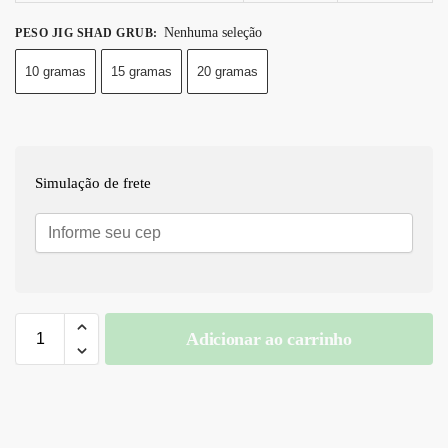
Nenhuma seleção
PESO JIG SHAD GRUB
:
10 gramas
15 gramas
20 gramas
Simulação de frete
Adicionar ao carrinho
A
l
t
e