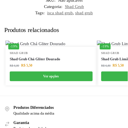
SKU:
Não aplicável
Categoria:
Shad Grub
Tags:
isca shad grub
,
shad grub
Produtos relacionados
-19%
-19%
SHAD GRUB
SHAD GRUB
Shad Grub Chá Gliter Dourado
Shad Grub Limã
R$
5,50
R$
5,50
R$
6,80
R$
6,80
Ver opções
Produtos Diferenciados
Qualidade acima da média
Garantia