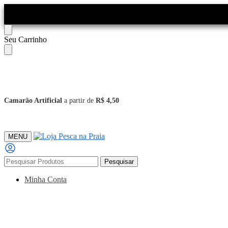
Skip
Skip
Seu Carrinho
to
to
navigation
content
Camarão Artificial
a partir de
R$ 4,50
MENU
Pesquisar
Pesquisar
por:
Minha Conta