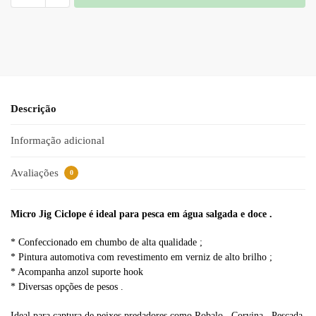
A
l
t
e
r
n
a
Descrição
t
i
Informação adicional
v
e
Avaliações
0
:
Micro Jig Ciclope é ideal para pesca em água salgada e doce .
* Confeccionado em chumbo de alta qualidade ;
* Pintura automotiva com revestimento em verniz de alto brilho ;
* Acompanha anzol suporte hook
* Diversas opções de pesos .
Ideal para captura de peixes predadores como Robalo , Corvina , Pescada