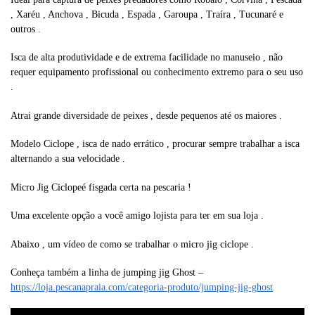
, Xaréu , Anchova , Bicuda , Espada , Garoupa , Traíra , Tucunaré e
outros .
Isca de alta produtividade e de extrema facilidade no manuseio , não
requer equipamento profissional ou conhecimento extremo para o seu uso
.
Atrai grande diversidade de peixes , desde pequenos até os maiores .
Modelo Ciclope , isca de nado errático , procurar sempre trabalhar a isca
alternando a sua velocidade .
Micro Jig Ciclopeé fisgada certa na pescaria !
Uma excelente opção a você amigo lojista para ter em sua loja .
Abaixo , um vídeo de como se trabalhar o micro jig ciclope .
Conheça também a linha de jumping jig Ghost –
https://loja.pescanapraia.com/categoria-produto/jumping-jig-ghost