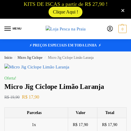
KITS DE ISCAS a partir de R$ 27,90 !
Clique Aqui !
MENU
0
⚡ PREÇOS ESPECIAIS EM TODA LINHA ⚡
Início
Micro Jig Ciclope
Micro Jig Ciclope Limão Laranja
/
/
Oferta!
Micro Jig Ciclope Limão Laranja
R$
17,90
R$
19,90
Parcelas
Valor
Total
1x
R$ 17,90
R$ 17,90