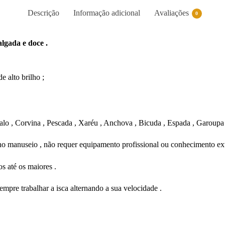
Descrição
Informação adicional
Avaliações
0
lgada e doce .
 alto brilho ;
lo , Corvina , Pescada , Xaréu , Anchova , Bicuda , Espada , Garoupa ,
e no manuseio , não requer equipamento profissional ou conhecimento ex
s até os maiores .
empre trabalhar a isca alternando a sua velocidade .