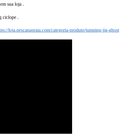
em sua loja .
 ciclope .
tps://loja.pescanapraia.com/categoria-produto/jumping-jig-ghost