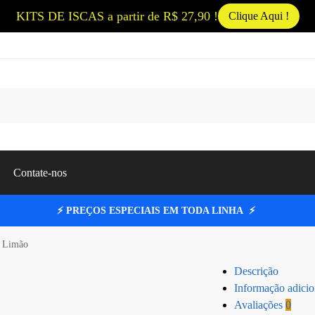
KITS DE ISCAS a partir de R$ 27,90 !
Clique Aqui !
Pesqui
Contate-nos
⚡ PREÇOS ESPECIAIS EM TODA LINHA ⚡
o Limão
Descrição
Informação adicio
Avaliações
0