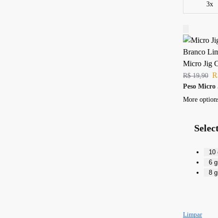
3x
Micro Jig 
R
R$
19,90
Peso Micro 
More option
Selec
10
6 
8 
Limpar