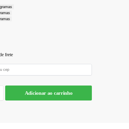
 gramas
gramas
gramas
e frete
Adicionar ao carrinho