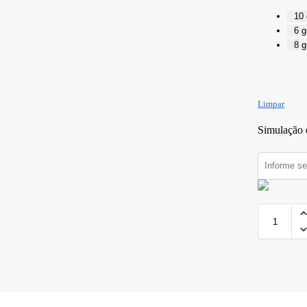
10
6 
8 
Limpar
Simulação d