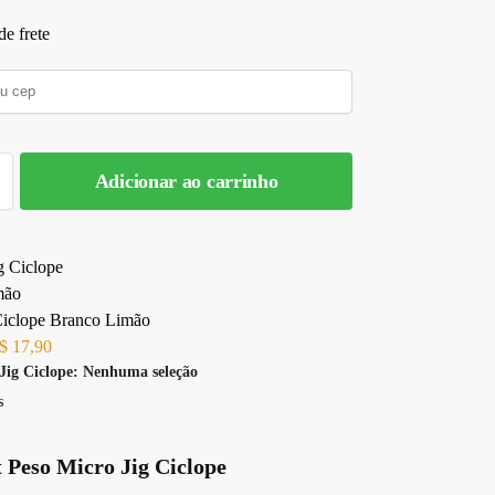
e frete
Adicionar ao carrinho
Ciclope Branco Limão
$
17,90
Jig Ciclope
:
Nenhuma seleção
s
t Peso Micro Jig Ciclope