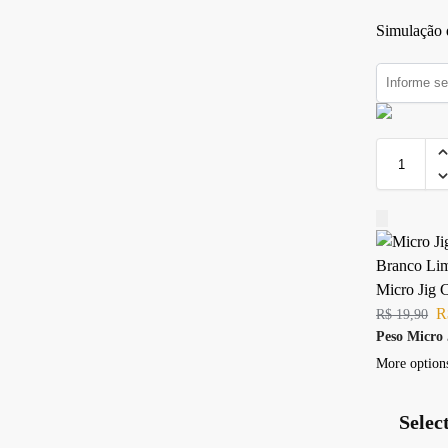
Simulação d
Micro Jig 
R
R$
19,90
Peso Micro 
More option
Selec