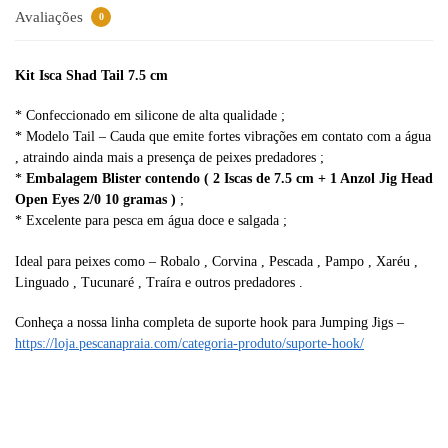
v
Avaliações
0
e
:
Kit Isca Shad Tail 7.5 cm
* Confeccionado em silicone de alta qualidade ;
* Modelo Tail – Cauda que emite fortes vibrações em contato com a água
, atraindo ainda mais a presença de peixes predadores ;
*
Embalagem Blister contendo ( 2 Iscas de 7.5 cm + 1 Anzol Jig Head
Open Eyes 2/0 10 gramas )
;
* Excelente para pesca em água doce e salgada ;
Ideal para peixes como – Robalo , Corvina , Pescada , Pampo , Xaréu ,
Linguado , Tucunaré , Traíra e outros predadores .
Conheça a nossa linha completa de suporte hook para Jumping Jigs –
https://loja.pescanapraia.com/categoria-produto/suporte-hook/