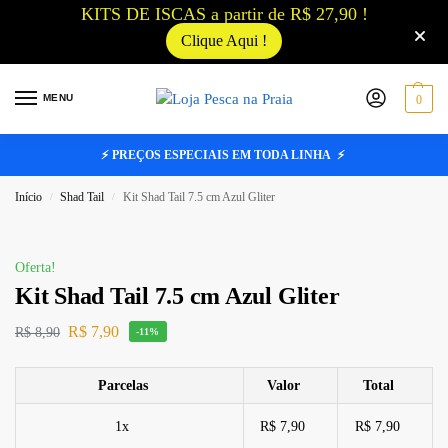
KITS DE ISCAS a partir de R$ 27,90 !
Clique Aqui !
MENU
0
⚡ PREÇOS ESPECIAIS EM TODA LINHA ⚡
Início
Shad Tail
Kit Shad Tail 7.5 cm Azul Gliter
/
/
Oferta!
Kit Shad Tail 7.5 cm Azul Gliter
R$
7,90
R$
8,90
-11%
Parcelas
Valor
Total
1x
R$ 7,90
R$ 7,90