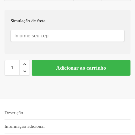
Simulação de frete
Adicionar ao carrinho
A
l
t
e
r
n
Descrição
a
t
Informação adicional
i